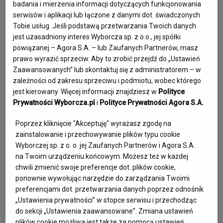
badania i mierzenia informacji dotyczących funkcjonowania
serwisów i aplikacji lub łączone z danymi dot. świadczonych
Tobie usług. Jeśli podstawą przetwarzania Twoich danych
jest uzasadniony interes Wyborcza sp. z o.o., jej spółki
powiązanej – Agora S.A. – lub Zaufanych Partnerów, masz
prawo wyrazić sprzeciw. Aby to zrobić przejdź do „Ustawień
Zaawansowanych” lub skontaktuj się z administratorem – w
zależności od zakresu sprzeciwu i podmiotu, wobec którego
Andrzej Kowalczyk
jest kierowany. Więcej informacji znajdziesz w
Polityce
Prywatności Wyborcza.pl
i
Polityce Prywatności Agora S.A.
Przyjaciel
Poprzez kliknięcie "Akceptuję" wyrażasz zgodę na
Zobacz wspomnienie
zainstalowanie i przechowywanie plików typu cookie
Wyborczej sp. z o. o. jej Zaufanych Partnerów i Agora S.A.
na Twoim urządzeniu końcowym. Możesz też w każdej
chwili zmienić swoje preferencje dot. plików cookie,
ponownie wywołując narzędzie do zarządzania Twoimi
preferencjami dot. przetwarzania danych poprzez odnośnik
„Ustawienia prywatności” w stopce serwisu i przechodząc
do sekcji „Ustawienia zaawansowane”. Zmiana ustawień
plików cookie możliwa jest także za pomocą ustawień