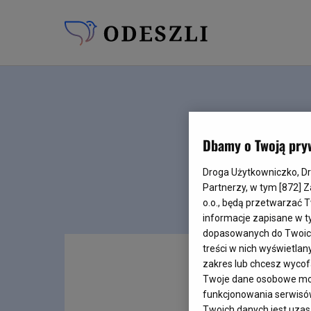
Dbamy o Twoją pry
Droga Użytkowniczko, Drog
Partnerzy, w tym [
872
] 
o.o., będą przetwarzać T
informacje zapisane w t
dopasowanych do Twoich z
treści w nich wyświetlan
zakres lub chcesz wyco
Twoje dane osobowe mog
funkcjonowania serwisów 
Twoich danych jest uzasa