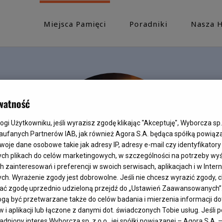
Miejsca Pamięci
Poradniki
Nasza H
watność
i Użytkowniku, jeśli wyrazisz zgodę klikając "Akceptuję", Wyborcza sp. 
Zaufanych Partnerów IAB, jak również Agora S.A. będąca spółką powiąz
woje dane osobowe takie jak adresy IP, adresy e-mail czy identyfikatory 
ych plikach do celów marketingowych, w szczególności na potrzeby wyś
ainteresowań i preferencji w swoich serwisach, aplikacjach i w Interne
ych. Wyrażenie zgody jest dobrowolne. Jeśli nie chcesz wyrazić zgody, c
fać zgodę uprzednio udzieloną przejdź do „Ustawień Zaawansowanych”
ą być przetwarzane także do celów badania i mierzenia informacji d
i aplikacji lub łączone z danymi dot. świadczonych Tobie usług. Jeśli
dniony interes Wyborcza sp. z o.o., jej spółki powiązanej – Agora S.A. 