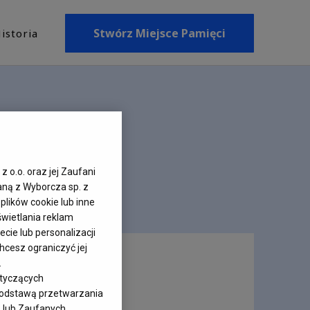
Stwórz Miejsce Pamięci
istoria
z o.o. oraz jej Zaufani
aną z Wyborcza sp. z
plików cookie lub inne
wietlania reklam
cie lub personalizacji
hcesz ograniczyć jej
.
otyczących
 podstawą przetwarzania
– lub Zaufanych