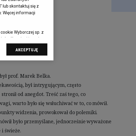
zyk
lub skontaktuj się z
 Więcej informacji
 cookie Wyborczej sp. z
 chwili zmienić swoje
cjami dot.
AKCEPTUJĘ
ąc do sekcji
awień przeglądarki.
elach:
Użycie
 identyfikacji.
 pomiar reklam i treści,