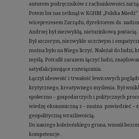
autorem podręczników z rachunkowości zarządcz
Potrafił odróżniać ziarno od plewy, dot
Potem los nas zetknął w KGHM „Polska Miedź” S.
Jak to trafnie ujął jeden z naszych kolegó
wiceprezesem Zarządu, dyrektorem ds. nadzoru
sceptykiem, jakiego z
Andrzej był niezwykłą, nietuzinkową postacią.

Ujmował charakterystycznym, znakomitym i nieco sarkastycznym 
Był szczerym, niezwykle uczciwym i empatycz
poczuciem humoru. Był wspan
można było na Niego liczyć. Należał do ludzi, k
Spotykaliśmy się w miarę możliwości system
myślą. Potrafił zarazem łączyć ludzi, znajdow
długie i burzliwe rozmowy o tym, co nas zawsze 
satysfakcjonujące rozwiązania.

gospodarce, życiu społecznym i po prostu o życiu.

Łączył ideowość i trwałość lewicowych poglądó
Andrzej był osobą  wielkiej kultury. Cechował 
krytycznego, kreatywnego myślenia. Był wnik
kompetencji i charyzmy nie musiał udowadniać. Dla n
społeczno – gospodarczych i politycznych proce
spotkań miał zawsze czas. Nie śpieszył się niepo
wiedzę ekonomiczną z – można  powiedzieć – spo
spowalniał rozs
geopolityczną wrażliwością. 

Nigdy byśmy nie przypuszczali, że nasze ostatnie spotkanie będzie 
Do naszego koleżeńskiego grona, wnosił bezce
bezpowrotnie ost
kompetencje.

Będzie nam Andrzeja bardzo brakowało, nic i nikt Go nie zastąpi.
