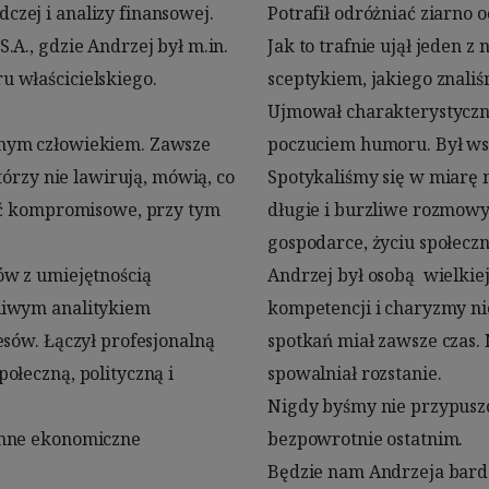
ej i analizy finansowej.

ykać istoty problemów.

A., gdzie Andrzej był m.in. 
w – był najpogodniejszym 
 właścicielskiego.

naliśmy.

nym człowiekiem. Zawsze 
iałym kompanem.

tórzy nie lawirują, mówią, co 
atycznie, prowadząc często 
ać kompromisowe, przy tym 
interesowało – o polityce, 
w z umiejętnością 
Go spokój. Swojej 
liwym analitykiem 
aszych koleżeńskich 
sów. Łączył profesjonalną 
trzebnie, długo się żegnał, 
łeczną, polityczną i 
tanie.

nne ekonomiczne 
atnim.
