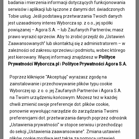
badania i mierzenia informacji dotyczących funkcjonowania
serwisów i aplikacji lub łączone z danymi dot. świadczonych
Tobie usług. Jeśli podstawą przetwarzania Twoich danych
jest uzasadniony interes Wyborcza sp. z o.o., jej spółki
powiązanej – Agora S.A. – lub Zaufanych Partnerów, masz
prawo wyrazić sprzeciw. Aby to zrobić przejdź do „Ustawień
Zaawansowanych” lub skontaktuj się z administratorem – w
zależności od zakresu sprzeciwu i podmiotu, wobec którego
Halina Jędrzejewska "Sławka"
jest kierowany. Więcej informacji znajdziesz w
Polityce
Prywatności Wyborcza.pl
i
Polityce Prywatności Agora S.A.
sanitariuszka w powstaniu warszawskim, lekarka
Poprzez kliknięcie "Akceptuję" wyrażasz zgodę na
Zobacz wspomnienie
zainstalowanie i przechowywanie plików typu cookie
Wyborczej sp. z o. o. jej Zaufanych Partnerów i Agora S.A.
na Twoim urządzeniu końcowym. Możesz też w każdej
chwili zmienić swoje preferencje dot. plików cookie,
ponownie wywołując narzędzie do zarządzania Twoimi
preferencjami dot. przetwarzania danych poprzez odnośnik
„Ustawienia prywatności” w stopce serwisu i przechodząc
do sekcji „Ustawienia zaawansowane”. Zmiana ustawień
plików cookie możliwa jest także za pomocą ustawień