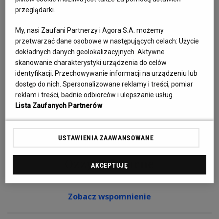
przeglądarki.
Hulk Hogan
amerykański zapaśnik, aktor
My, nasi Zaufani Partnerzy i Agora S.A. możemy
przetwarzać dane osobowe w następujących celach:
Użycie
Zobacz wspomnienie
dokładnych danych geolokalizacyjnych. Aktywne
skanowanie charakterystyki urządzenia do celów
identyfikacji. Przechowywanie informacji na urządzeniu lub
dostęp do nich. Spersonalizowane reklamy i treści, pomiar
reklam i treści, badnie odbiorców i ulepszanie usług.
Lista Zaufanych Partnerów
USTAWIENIA ZAAWANSOWANE
Ozzy Osbourne
AKCEPTUJĘ
muzyk, wokalista Black Sabbath
Zobacz wspomnienie