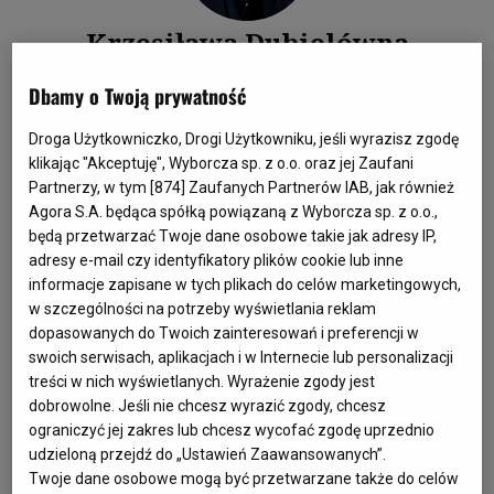
Krzesiława Dubielówna
aktorka
Dbamy o Twoją prywatność
Zobacz wspomnienie
Droga Użytkowniczko, Drogi Użytkowniku, jeśli wyrazisz zgodę
klikając "Akceptuję", Wyborcza sp. z o.o. oraz jej Zaufani
Partnerzy, w tym [
874
] Zaufanych Partnerów IAB, jak również
Agora S.A. będąca spółką powiązaną z Wyborcza sp. z o.o.,
będą przetwarzać Twoje dane osobowe takie jak adresy IP,
adresy e-mail czy identyfikatory plików cookie lub inne
informacje zapisane w tych plikach do celów marketingowych,
w szczególności na potrzeby wyświetlania reklam
dopasowanych do Twoich zainteresowań i preferencji w
swoich serwisach, aplikacjach i w Internecie lub personalizacji
Kelley Mack
treści w nich wyświetlanych. Wyrażenie zgody jest
aktorka
dobrowolne. Jeśli nie chcesz wyrazić zgody, chcesz
ograniczyć jej zakres lub chcesz wycofać zgodę uprzednio
Zobacz wspomnienie
udzieloną przejdź do „Ustawień Zaawansowanych”.
Twoje dane osobowe mogą być przetwarzane także do celów