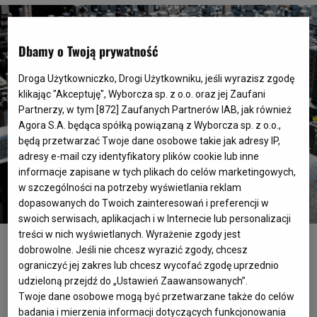
Dbamy o Twoją prywatność
Droga Użytkowniczko, Drogi Użytkowniku, jeśli wyrazisz zgodę
klikając "Akceptuję", Wyborcza sp. z o.o. oraz jej Zaufani
Partnerzy, w tym [
872
] Zaufanych Partnerów IAB, jak również
Agora S.A. będąca spółką powiązaną z Wyborcza sp. z o.o.,
będą przetwarzać Twoje dane osobowe takie jak adresy IP,
adresy e-mail czy identyfikatory plików cookie lub inne
informacje zapisane w tych plikach do celów marketingowych,
w szczególności na potrzeby wyświetlania reklam
dopasowanych do Twoich zainteresowań i preferencji w
swoich serwisach, aplikacjach i w Internecie lub personalizacji
treści w nich wyświetlanych. Wyrażenie zgody jest
Shutterstock
dobrowolne. Jeśli nie chcesz wyrazić zgody, chcesz
W
ograniczyć jej zakres lub chcesz wycofać zgodę uprzednio
buddyzmie nauczamy, że wszystko
udzieloną przejdź do „Ustawień Zaawansowanych”.
powstaje z przyczyn – wyjaśnia Lama
Twoje dane osobowe mogą być przetwarzane także do celów
badania i mierzenia informacji dotyczących funkcjonowania
Rinczen, główny lama buddyjskiego