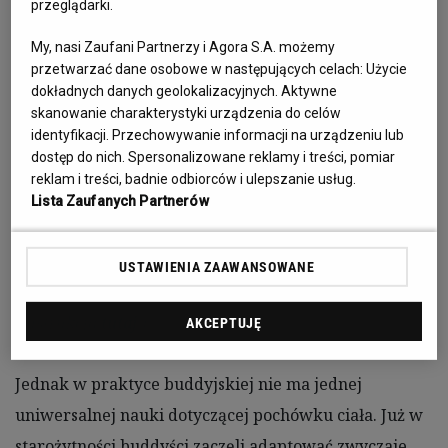
przeglądarki.
wodę, ziemię lub powietrze. Najczęściej zostaje
spalone lub pogrzebane w ziemi. Jednak w różnych
My, nasi Zaufani Partnerzy i Agora S.A. możemy
przetwarzać dane osobowe w następujących celach:
Użycie
krajach buddyjskich panują odmienne tradycje
dokładnych danych geolokalizacyjnych. Aktywne
podtrzymywania pamięci o zmarłych: często prochy są
skanowanie charakterystyki urządzenia do celów
identyfikacji. Przechowywanie informacji na urządzeniu lub
rozsypywane, a wspomnienie o zmarłych pozostaje
dostęp do nich. Spersonalizowane reklamy i treści, pomiar
jedynie w sercu. Czasami o tych, którzy odeszli,
reklam i treści, badnie odbiorców i ulepszanie usług.
przypomina kartka z imieniem lub fotografia na
Lista Zaufanych Partnerów
domowym ołtarzyku.
USTAWIENIA ZAAWANSOWANE
Jak założyć Miejsce Pamięci w serwisie Odeszli.pl?
(instrukcja
tutaj
)
AKCEPTUJĘ
Jednak w praktyce buddyjskiej nie ma jednej
uniwersalnej nauki dotyczącej pochówku ciała. Już w
starożytności buddyści zaczęli adaptować zwyczaje