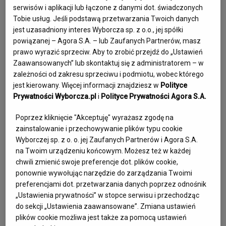
serwisów i aplikacji lub łączone z danymi dot. świadczonych
Centrum Bencien w Grabniku koło Grodziska
Tobie usług. Jeśli podstawą przetwarzania Twoich danych
Mazowieckiego. - Materialne ciało powstało z
jest uzasadniony interes Wyborcza sp. z o.o., jej spółki
powiązanej – Agora S.A. – lub Zaufanych Partnerów, masz
komórek ojca i matki, a niematerialna świadomość
prawo wyrazić sprzeciw. Aby to zrobić przejdź do „Ustawień
jest następstwem strumienia świadomości jakiejś
Zaawansowanych” lub skontaktuj się z administratorem – w
zależności od zakresu sprzeciwu i podmiotu, wobec którego
istoty, która żyła i umarła wcześniej.
jest kierowany. Więcej informacji znajdziesz w
Polityce
Prywatności Wyborcza.pl
i
Polityce Prywatności Agora S.A.
Dla buddystów najistotniejsze jest to, co po śmierci
Poprzez kliknięcie "Akceptuję" wyrażasz zgodę na
będzie się działo z duchem, doświadczającym skutków
zainstalowanie i przechowywanie plików typu cookie
działalności człowieka za życia. Do tego, co się dzieje z
Wyborczej sp. z o. o. jej Zaufanych Partnerów i Agora S.A.
na Twoim urządzeniu końcowym. Możesz też w każdej
ciałem zmarłego, przykładają wagę w znacznie
chwili zmienić swoje preferencje dot. plików cookie,
mniejszym stopniu (stąd np. dopuszczają ekshumację
ponownie wywołując narzędzie do zarządzania Twoimi
preferencjami dot. przetwarzania danych poprzez odnośnik
oraz powtórne wykorzystanie grobu). W krajach
„Ustawienia prywatności” w stopce serwisu i przechodząc
buddyjskich pozwala się, aby ciało zmarłego zostało
do sekcji „Ustawienia zaawansowane”. Zmiana ustawień
pochłonięte przez któryś z czterech żywiołów: ogień,
plików cookie możliwa jest także za pomocą ustawień