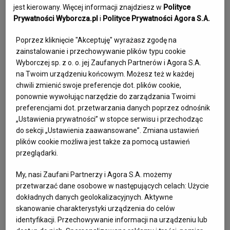
jest kierowany. Więcej informacji znajdziesz w
Polityce
I to właśnie osobom, które swe życie zostawiły w
Prywatności Wyborcza.pl
i
Polityce Prywatności Agora S.A.
górach, poświęcone jest wyjątkowe miejsce w Kotle
Poprzez kliknięcie "Akceptuję" wyrażasz zgodę na
Łomniczki – Cmentarz Ofiar Gór. Słowo cmentarz
zainstalowanie i przechowywanie plików typu cookie
może tutaj nieco mylić, bo nie jest to klasyczna
Wyborczej sp. z o. o. jej Zaufanych Partnerów i Agora S.A.
nekropolia, do jakich jesteśmy przyzwyczajeni. To
na Twoim urządzeniu końcowym. Możesz też w każdej
chwili zmienić swoje preferencje dot. plików cookie,
miejsce symboliczne, utworzone z myślą o tych, którzy
ponownie wywołując narzędzie do zarządzania Twoimi
pokochali góry, a te postanowiły ich tu zatrzymać.
preferencjami dot. przetwarzania danych poprzez odnośnik
„Ustawienia prywatności” w stopce serwisu i przechodząc
do sekcji „Ustawienia zaawansowane”. Zmiana ustawień
Żyli w górach – w górach pozostali
plików cookie możliwa jest także za pomocą ustawień
przeglądarki.
Po raz pierwszy o założeniu takiego miejsca zaczęto
My, nasi Zaufani Partnerzy i Agora S.A. możemy
mówić wiele dekad temu, w latach 50. XX wieku. Z
przetwarzać dane osobowe w następujących celach:
Użycie
różnych względów wówczas to się nie udało.
dokładnych danych geolokalizacyjnych. Aktywne
Inicjatywa wróciła po tragicznych wydarzeniach z
skanowanie charakterystyki urządzenia do celów
identyfikacji. Przechowywanie informacji na urządzeniu lub
1979 roku. To wtedy w Himalajach zginęli trzej