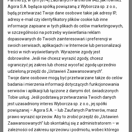
Najgłębszy karkonoski kocioł
Agora S.A. będąca spółką powiązaną z Wyborcza sp. z o.o.,
będą przetwarzać Twoje dane osobowe takie jak adresy IP,
polodowcowy znajduje się w Sudetach Zachodnich, u
adresy e-mail czy identyfikatory plików cookie lub inne
podnóża Równi pod Śnieżką. Obok polsko-czeska
informacje zapisane w tych plikach do celów marketingowych,
w szczególności na potrzeby wyświetlania reklam
granica, do Karpacza tylko kilka kilometrów, choć
dopasowanych do Twoich zainteresowań i preferencji w
oczywiście wyprawa szlakiem zajmie nam blisko dwie
swoich serwisach, aplikacjach i w Internecie lub personalizacji
treści w nich wyświetlanych. Wyrażenie zgody jest
godziny.
dobrowolne. Jeśli nie chcesz wyrazić zgody, chcesz
ograniczyć jej zakres lub chcesz wycofać zgodę uprzednio
Miejsce piękne, ale i tragiczne
udzieloną przejdź do „Ustawień Zaawansowanych”.
Twoje dane osobowe mogą być przetwarzane także do celów
Każdego roku te urocze regiony Polski odwiedzają
badania i mierzenia informacji dotyczących funkcjonowania
serwisów i aplikacji lub łączone z danymi dot. świadczonych
tysiące turystów. Część z nich zachwyca się widokami,
Tobie usług. Jeśli podstawą przetwarzania Twoich danych
ale część na tym nie poprzestaje. Postanawia pójść na
jest uzasadniony interes Wyborcza sp. z o.o., jej spółki
powiązanej – Agora S.A. – lub Zaufanych Partnerów, masz
bliższe spotkania z górami. Niestety, takie wyprawy
prawo wyrazić sprzeciw. Aby to zrobić przejdź do „Ustawień
potrafią skończyć się tragicznie.
Zaawansowanych” lub skontaktuj się z administratorem – w
zależności od zakresu sprzeciwu i podmiotu, wobec którego