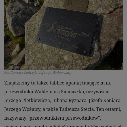
Fot. Tomasz Pietrzyk / Agencja Wyborcza.pl
Znajdziemy tu także tablice upamiętniające m.in.
przewodnika Waldemara Siemaszko, oczywiście
Jerzego Pietkiewicza, Juliana Ryznara, Józefa Koniara,
Jerzego Woźnicy, a także Tadeusza Stecia. Ten ostatni,
nazywany "przewodnikiem przewodników",
wychowawca wielu pokoleń przewodników sudeckich