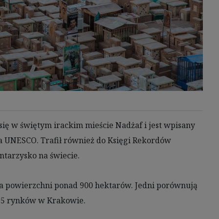
kalizacyjnych. Aktywne skanowanie charakterystyki urządzenia do celów
i na urządzeniu lub dostęp do nich. Spersonalizowane reklamy i treści,
zanie usług.
Lista Zaufanych Partnerów
ię w świętym irackim mieście Nadżaf i jest wpisany
wa UNESCO. Trafił również do Księgi Rekordów
ntarzysko na świecie.
 na powierzchni ponad 900 hektarów. Jedni porównują
 225 rynków w Krakowie.