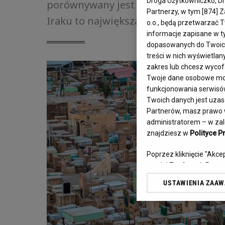
Droga Użytkowniczko, Drog
porównywany jest do powierzchni 170
Partnerzy, w tym [
874
] 
Iraku to największa nekropolia na św
o.o., będą przetwarzać T
informacje zapisane w t
dopasowanych do Twoich z
treści w nich wyświetlan
zakres lub chcesz wyco
Twoje dane osobowe mog
funkcjonowania serwisów 
Twoich danych jest uzasa
Partnerów, masz prawo w
administratorem – w zale
znajdziesz w
Polityce P
Poprzez kliknięcie "Akc
o. o. jej Zaufanych Par
preferencje dot. plików
USTAWIENIA ZAA
przetwarzania danych po
„Ustawienia zaawansowan
My, nasi Zaufani Partne