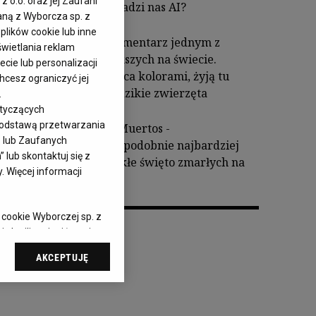
z o.o. oraz jej Zaufani
zaprowadzi nas AI?
aną z Wyborcza sp. z
plików cookie lub inne
Polski cmentarz jednym z
wietlania reklam
największych na świecie.
cie lub personalizacji
Zachwyca kolorami, żyją tu
hcesz ograniczyć jej
nawet dzikie zwierzęta
.
otyczących
 podstawą przetwarzania
Dia de Muertos -
– lub Zaufanych
prawdopodobnie najbardziej
lub skontaktuj się z
niezwykłe święto zmarłych na
 Więcej informacji
świecie
 cookie Wyborczej sp. z
 chwili zmienić swoje
cjami dot.
AKCEPTUJĘ
ąc do sekcji
awień przeglądarki.
elach:
Użycie