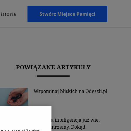
Stwórz Miejsce Pamięci
istoria
POWIĄZANE ARTYKUŁY
Wspominaj bliskich na Odeszli.pl
Sztuczna inteligencja już wie,
kiedy umrzemy. Dokąd