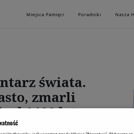
Miejsca Pamięci
Poradniki
Nasza H
ntarz świata.
sto, zmarli
 od 1400 lat
watność
, a obszar, jaki zajmuje cmentarz,