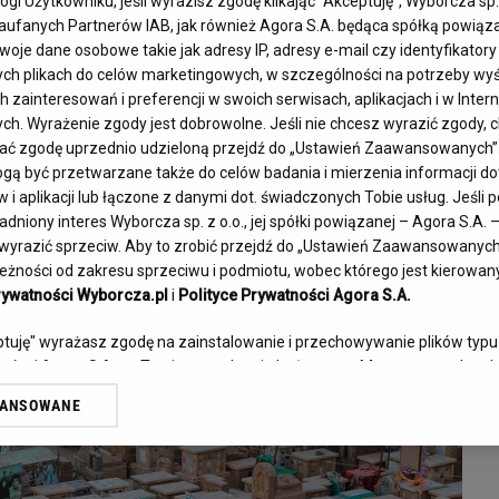
i Użytkowniku, jeśli wyrazisz zgodę klikając "Akceptuję", Wyborcza sp. 
0 boisk piłkarskich. Wadi us Salaam w
Zaufanych Partnerów IAB, jak również Agora S.A. będąca spółką powiąz
iecie.
woje dane osobowe takie jak adresy IP, adresy e-mail czy identyfikatory 
ych plikach do celów marketingowych, w szczególności na potrzeby wyś
ainteresowań i preferencji w swoich serwisach, aplikacjach i w Interne
ych. Wyrażenie zgody jest dobrowolne. Jeśli nie chcesz wyrazić zgody, c
fać zgodę uprzednio udzieloną przejdź do „Ustawień Zaawansowanych”
ą być przetwarzane także do celów badania i mierzenia informacji d
i aplikacji lub łączone z danymi dot. świadczonych Tobie usług. Jeśli
dniony interes Wyborcza sp. z o.o., jej spółki powiązanej – Agora S.A. 
yrazić sprzeciw. Aby to zrobić przejdź do „Ustawień Zaawansowanych” 
żności od zakresu sprzeciwu i podmiotu, wobec którego jest kierowany.
rywatności Wyborcza.pl
i
Polityce Prywatności Agora S.A.
eptuję" wyrażasz zgodę na zainstalowanie i przechowywanie plików typu
tnerów i Agora S.A. na Twoim urządzeniu końcowym. Możesz też w każdej
 cookie, ponownie wywołując narzędzie do zarządzania Twoimi preferen
WANSOWANE
przez odnośnik „Ustawienia prywatności” w stopce serwisu i przechodz
e”. Zmiana ustawień plików cookie możliwa jest także za pomocą ust
rzy i Agora S.A. możemy przetwarzać dane osobowe w następujących c