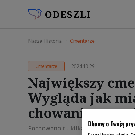
Nasza Historia
Cmentarze
2024.10.29
Cmentarze
Największy cme
Wygląda jak mia
chowani są tutaj
Dbamy o Twoją pry
Pochowano tu kilka milionów zmarłych