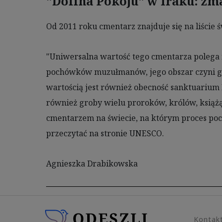
"Dolina Pokoju" w Iraku: zma
Od 2011 roku cmentarz znajduje się na liści
"Uniwersalna wartość tego cmentarza polega na
pochówków muzułmanów, jego obszar czyni go
wartością jest również obecność sanktuarium 
również groby wielu proroków, królów, książą
cmentarzem na świecie, na którym proces poc
przeczytać na stronie UNESCO.
Agnieszka Drabikowska
Kontak