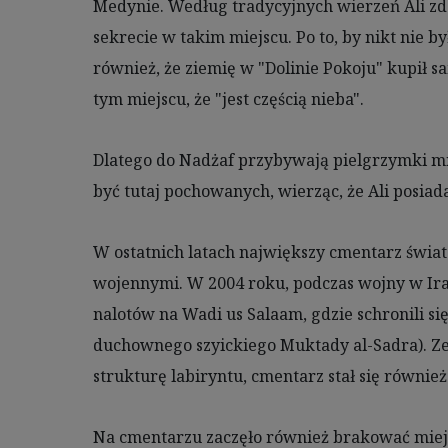
Medynie. Według tradycyjnych wierzeń Ali zd
sekrecie w takim miejscu. Po to, by nikt nie 
również, że ziemię w "Dolinie Pokoju" kupił 
tym miejscu, że "jest częścią nieba".
Dlatego do Nadżaf przybywają pielgrzymki m
być tutaj pochowanych, wierząc, że Ali posiad
W ostatnich latach największy cmentarz świa
wojennymi. W 2004 roku, podczas wojny w Ira
nalotów na Wadi us Salaam, gdzie schronili s
duchownego szyickiego Muktady al-Sadra). Ze
strukturę labiryntu, cmentarz stał się równie
Na cmentarzu zaczęło również brakować miejs