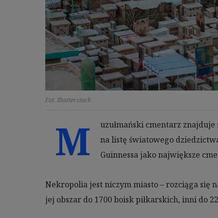
dokładnych danych geolo
Przechowywanie informacj
badnie odbiorców i uleps
Fot. Shutterstock
M
uzułmański cmentarz znajduje s
na listę światowego dziedzict
Guinnessa jako największe cme
Nekropolia jest niczym miasto – rozciąga się
jej obszar do 1700 boisk piłkarskich, inni do