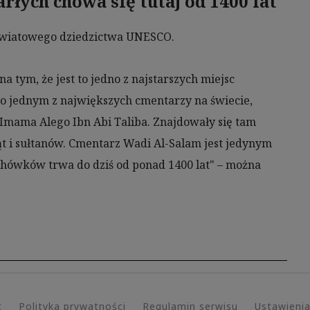
rłych chowa się tutaj od 1400 lat
e światowego dziedzictwa UNESCO.
 tym, że jest to jedno z najstarszych miejsc
 jednym z największych cmentarzy na świecie,
Imama Alego Ibn Abi Taliba. Znajdowały się tam
t i sułtanów. Cmentarz Wadi Al-Salam jest jedynym
hówków trwa do dziś od ponad 1400 lat" – można
t
Polityka prywatności
Regulamin serwisu
Ustawieni