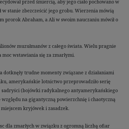
ecydował przed śmiercią, aby jego ciało pochowano w
był w stanie zbezcześcić jego grobu. Wierzenia mówią
sam prorok Abraham, a Ali w swoim nauczaniu mówił o
ilionów muzułmanów z całego świata. Wielu pragnie
a moc wstawiania się za zmarłymi.
ta dotknęły trudne momenty związane z działaniami
ku, amerykańskie lotnictwo przeprowadziło serię
ię sadryści (bojówki radykalnego antyamerykańskiego
 względu na gigantyczną powierzchnię i chaotyczną
ż miejscem kryjówek i zasadzek.
c dla zmarłych w związku z ogromną liczbą ofiar