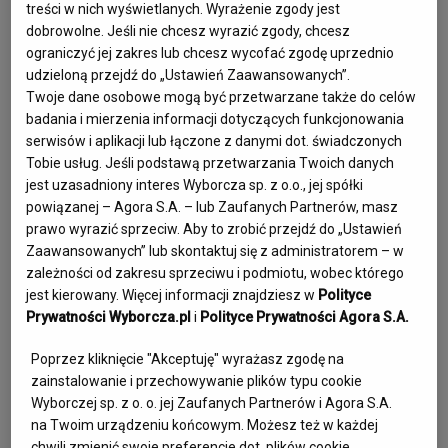
treści w nich wyświetlanych. Wyrażenie zgody jest
Jedna z najlepszych w historii polskich narciarek 
dobrowolne. Jeśli nie chcesz wyrazić zgody, chcesz
alpejskich pochodziła ze sportowej rodziny. Mama 
ograniczyć jej zakres lub chcesz wycofać zgodę uprzednio
udzieloną przejdź do „Ustawień Zaawansowanych”.
Władysława Stopkówna była reprezentantką Polski w 
Twoje dane osobowe mogą być przetwarzane także do celów
biegach narciarskich, a tata Jana Tlałka – mistrzem i 
badania i mierzenia informacji dotyczących funkcjonowania
rekordzistą Polski w łyżwiarstwie szybkim na dystansie 5 i 
serwisów i aplikacji lub łączone z danymi dot. świadczonych
10 km. Świetną alpejką była także siostra-bliźniaczka Doroty 
Tobie usług. Jeśli podstawą przetwarzania Twoich danych
jest uzasadniony interes Wyborcza sp. z o.o., jej spółki
Tlałki – Małgorzata.

powiązanej – Agora S.A. – lub Zaufanych Partnerów, masz
Przyszły na świat 27 kwietnia 1963 roku w Zakopanem. 
prawo wyrazić sprzeciw. Aby to zrobić przejdź do „Ustawień
Dorota, podobnie jak siostra, narciarstwa uczyła się w WKS 
Zaawansowanych” lub skontaktuj się z administratorem – w
Legia Zakopane. Była wielokrotną mistrzynią Polski w 
zależności od zakresu sprzeciwu i podmiotu, wobec którego
slalomie, slalomie gigancie oraz kombinacji alpejskiej. W 
jest kierowany. Więcej informacji znajdziesz w
Polityce
Prywatności Wyborcza.pl
i
Polityce Prywatności Agora S.A.
1985 roku na Uniwersjadzie (najważniejszej imprezy dla 
studentów) w Belluono we Włoszech zdobyła srebrny 
Poprzez kliknięcie "Akceptuję" wyrażasz zgodę na
medal. W grudniu 1984 roku we włoskim Madonna di 
zainstalowanie i przechowywanie plików typu cookie
Campiglio wygrała zawody Pucharu Świata. To jedyne 
Wyborczej sp. z o. o. jej Zaufanych Partnerów i Agora S.A.
na Twoim urządzeniu końcowym. Możesz też w każdej
zwycięstwo w tych zawodach w historii polskiego kobiecego 
chwili zmienić swoje preferencje dot. plików cookie,