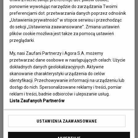
narciarstwa alpejskiego.

ponownie wywołując narzędzie do zarządzania Twoimi
Uczestniczyła w zimowych igrzyskach olimpijskich w 
preferencjami dot. przetwarzania danych poprzez odnośnik
Sarajewie w 1984 oraz cztery lata później w Calgary. Na tej 
„Ustawienia prywatności” w stopce serwisu i przechodząc
do sekcji „Ustawienia zaawansowane”. Zmiana ustawień
drugiej imprezie już jako reprezentantka Francji, do której 
plików cookie możliwa jest także za pomocą ustawień
– wraz z siostrą – wyjechała w czerwcu 1985 roku. Kilka 
przeglądarki.
miesięcy później wyszła za Christiana Mogore (Małgorzata 
zaś za młodszego brata Christiana), mieszkała w słynnym 
My, nasi Zaufani Partnerzy i Agora S.A. możemy
przetwarzać dane osobowe w następujących celach:
Użycie
francuskim kurorcie narciarskim Meribel. Po zakończeniu 
dokładnych danych geolokalizacyjnych. Aktywne
kariery zawodniczej była instruktorką narciarstwa.

skanowanie charakterystyki urządzenia do celów
Dorota Tlałka-Mogore w ostatnich latach ciężko chorowała. 
identyfikacji. Przechowywanie informacji na urządzeniu lub
Zmarła 26 września 2025 r., została pochowana na 
dostęp do nich. Spersonalizowane reklamy i treści, pomiar
cmentarzu komunalnym przy ul. Nowotarskiej w 
reklam i treści, badnie odbiorców i ulepszanie usług.
Lista Zaufanych Partnerów
pr
USTAWIENIA ZAAWANSOWANE
Zdjęcie profilowe: Marek Podmokły/Agencja Wyborcza.pl