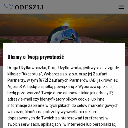
Dbamy o Twoją prywatność
Dorota Tlałka-Mogore
Droga Użytkowniczko, Drogi Użytkowniku, jeśli wyrazisz zgodę
Ur.
27.04.1963
Zm.
26.09.2025
klikając "Akceptuję", Wyborcza sp. z o.o. oraz jej Zaufani
Partnerzy, w tym [
872
] Zaufanych Partnerów IAB, jak również
Poinformuj innych
Agora S.A. będąca spółką powiązaną z Wyborcza sp. z o.o.,
będą przetwarzać Twoje dane osobowe takie jak adresy IP,
adresy e-mail czy identyfikatory plików cookie lub inne
informacje zapisane w tych plikach do celów marketingowych,
w szczególności na potrzeby wyświetlania reklam
WSPOMNIENIE
dopasowanych do Twoich zainteresowań i preferencji w
swoich serwisach, aplikacjach i w Internecie lub personalizacji