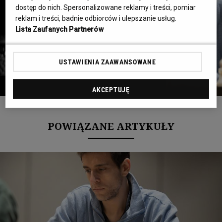
dostęp do nich. Spersonalizowane reklamy i treści, pomiar
reklam i treści, badnie odbiorców i ulepszanie usług.
Lista Zaufanych Partnerów
USTAWIENIA ZAAWANSOWANE
AKCEPTUJĘ
Item
1
POWIĄZANE ARTYKUŁY
of
3