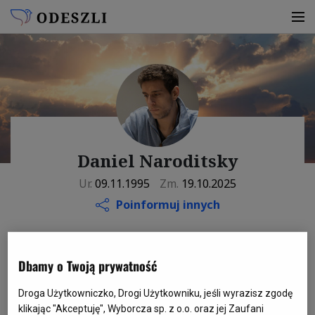
Daniel Naroditsky
Ur.
09.11.1995
Zm.
19.10.2025
Poinformuj innych
Dbamy o Twoją prywatność
WSPOMNIENIE
Droga Użytkowniczko, Drogi Użytkowniku, jeśli wyrazisz zgodę
klikając "Akceptuję", Wyborcza sp. z o.o. oraz jej Zaufani