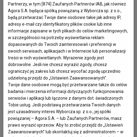
Partnerzy, w tym [
874
] Zaufanych Partnerów IAB, jak również
Jeden z najbardziej rozpoznawalnych amerykańskich 
Agora S.A. będąca spółką powiązaną z Wyborcza sp. z o.o.,
arcymistrzów szachowych. 

będą przetwarzać Twoje dane osobowe takie jak adresy IP,
adresy e-mail czy identyfikatory plików cookie lub inne
informacje zapisane w tych plikach do celów marketingowych,
Urodził się w 1995 roku w San Mateo w Kalifornii. Był 
w szczególności na potrzeby wyświetlania reklam
uznawany za jednego z najzdolniejszych młodych 
dopasowanych do Twoich zainteresowań i preferencji w
zawodników szachowych w Stanach Zjednoczonych. Mając 
swoich serwisach, aplikacjach i w Internecie lub personalizacji
12 lat wygrał mistrzostwa świata juniorów, tytuł 
treści w nich wyświetlanych. Wyrażenie zgody jest
dobrowolne. Jeśli nie chcesz wyrazić zgody, chcesz
arcymistrza zdobył w 2013 r., mając zaledwie 18 lat.

ograniczyć jej zakres lub chcesz wycofać zgodę uprzednio
udzieloną przejdź do „Ustawień Zaawansowanych”.
Naroditsky był też popularyzatorem szachów oraz 
Twoje dane osobowe mogą być przetwarzane także do celów
edukatorem. Regularnie nagrywał filmy oraz prowadził 
badania i mierzenia informacji dotyczących funkcjonowania
transmisje na żywo na platformach Twitch i YouTube, gdzie 
serwisów i aplikacji lub łączone z danymi dot. świadczonych
Tobie usług. Jeśli podstawą przetwarzania Twoich danych
dzielił się wiedzą i pasją do szachów. Był również autorem 
jest uzasadniony interes Wyborcza sp. z o.o., jej spółki
książek o szachach.

powiązanej – Agora S.A. – lub Zaufanych Partnerów, masz
prawo wyrazić sprzeciw. Aby to zrobić przejdź do „Ustawień
Zmarł tuż przed 30. urodzinami. 

Zaawansowanych” lub skontaktuj się z administratorem – w