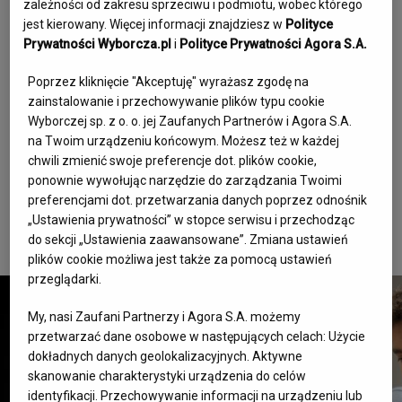
zależności od zakresu sprzeciwu i podmiotu, wobec którego
jest kierowany. Więcej informacji znajdziesz w
Polityce
Po informacji o jego śmierci ze strony społeczności 
Prywatności Wyborcza.pl
i
Polityce Prywatności Agora S.A.
szachowej popłynęły liczne kondolencje i wyrazy wsparcia 
dla bliskich zmarłego gracza. "Jestem zdruzgotany. To 
Poprzez kliknięcie "Akceptuję" wyrażasz zgodę na
zainstalowanie i przechowywanie plików typu cookie
ogromna strata dla świata szachów" - napisał Hikaru 
Wyborczej sp. z o. o. jej Zaufanych Partnerów i Agora S.A.
Nakamura, amerykański arcymistrz i wicelider światowego 
na Twoim urządzeniu końcowym. Możesz też w każdej
rankingu.
chwili zmienić swoje preferencje dot. plików cookie,
ponownie wywołując narzędzie do zarządzania Twoimi
Wojciech Podgórski, oprac. Agnieszka Drabikowska
preferencjami dot. przetwarzania danych poprzez odnośnik
Zdjęcie profilowe: Charlotte Chess Center/AP/East News
„Ustawienia prywatności” w stopce serwisu i przechodząc
do sekcji „Ustawienia zaawansowane”. Zmiana ustawień
plików cookie możliwa jest także za pomocą ustawień
przeglądarki.
My, nasi Zaufani Partnerzy i Agora S.A. możemy
przetwarzać dane osobowe w następujących celach:
Użycie
dokładnych danych geolokalizacyjnych. Aktywne
skanowanie charakterystyki urządzenia do celów
identyfikacji. Przechowywanie informacji na urządzeniu lub