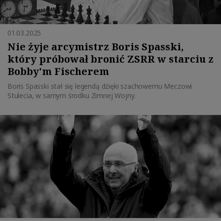
01.03.2025
Nie żyje arcymistrz Boris Spasski,
który próbował bronić ZSRR w starciu z
Bobby'm Fischerem
Boris Spasski stał się legendą dzięki szachowemu Meczowi
Stulecia, w samym środku Zimnej Wojny.