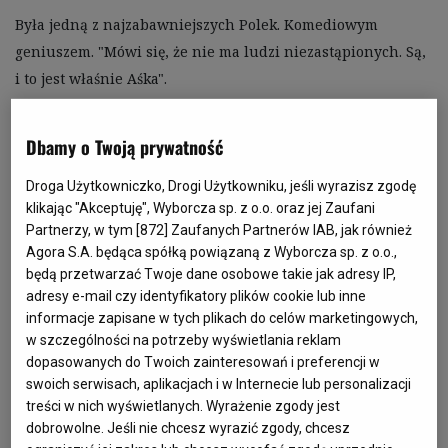
Była jedną z najzabawniejszych Polek. Komediowym 
geniuszem. "Mówi się, że nie ma ludzi niezastąpionych. Są, 
i to jest właśnie Aśka".

Mówiono o niej "artystka kabaretowa", jakby "aktorka" 
Dbamy o Twoją prywatność
znaczyło zbyt dużo, a "komiczka" za mało. Ale gdy jakoś w 
pierwszej połowie lat 2000. rodzime kabarety stawały się 
Droga Użytkowniczko, Drogi Użytkowniku, jeśli wyrazisz zgodę
klikając "Akceptuję", Wyborcza sp. z o.o. oraz jej Zaufani
synonimem obciachu i płytkiego humoru spod znaku 
Partnerzy, w tym [
872
] Zaufanych Partnerów IAB, jak również
"chłopa przebranego za babę", Kołaczkowska pozostała 
Agora S.A. będąca spółką powiązaną z Wyborcza sp. z o.o.,
artystką przez duże "A".  

będą przetwarzać Twoje dane osobowe takie jak adresy IP,
adresy e-mail czy identyfikatory plików cookie lub inne
informacje zapisane w tych plikach do celów marketingowych,
Cechował ją humor inteligentny, ale nie inteligencki – 
w szczególności na potrzeby wyświetlania reklam
przez co niealienujący – w najlepszym tych słów znaczeniu, 
dopasowanych do Twoich zainteresowań i preferencji w
łączący absurd i głupotę z błyskotliwością i erudycją. Do 
swoich serwisach, aplikacjach i w Internecie lub personalizacji
tego dochodziły niepodrabialny wdzięk, sceniczna 
treści w nich wyświetlanych. Wyrażenie zgody jest
dobrowolne. Jeśli nie chcesz wyrazić zgody, chcesz
charyzma i charakterystyczna maniera, która śmieszyła 