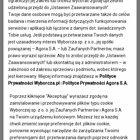
ograniczyć jej zakres lub chcesz wycofać zgodę uprzednio
zawsze.  

udzieloną przejdź do „Ustawień Zaawansowanych”.
Twoje dane osobowe mogą być przetwarzane także do celów
Urodziła się w Polkowicach na Dolnym Śląsku. W młodości 
badania i mierzenia informacji dotyczących funkcjonowania
występowała z zespołem tańca ludowego oraz uprawiała 
serwisów i aplikacji lub łączone z danymi dot. świadczonych
Tobie usług. Jeśli podstawą przetwarzania Twoich danych
łyżwiarstwo figurowe i szybkie. Ukończyła technikum 
jest uzasadniony interes Wyborcza sp. z o.o., jej spółki
ogrodnicze w Głogowie i dwuletnie studium nauczycielskie 
powiązanej – Agora S.A. – lub Zaufanych Partnerów, masz
w Legnicy. Była absolwentką pedagogiki kulturalno-
prawo wyrazić sprzeciw. Aby to zrobić przejdź do „Ustawień
oświatowej w Wyższej Szkole Pedagogicznej w Zielonej 
Zaawansowanych” lub skontaktuj się z administratorem – w
zależności od zakresu sprzeciwu i podmiotu, wobec którego
Górze.

jest kierowany. Więcej informacji znajdziesz w
Polityce
Prywatności Wyborcza.pl
i
Polityce Prywatności Agora S.A.
Podczas studiów poznała Adama Nowaka, który w 1987 
zachęcił ją do udziału w castingu do kabaretu Drugi 
Poprzez kliknięcie "Akceptuję" wyrażasz zgodę na
zainstalowanie i przechowywanie plików typu cookie
Garnitur. Występowała w grupie do 1989, później był 
Wyborczej sp. z o. o. jej Zaufanych Partnerów i Agora S.A.
Kabaret Potem, program "Spadkobiercy", a od 2002 roku 
na Twoim urządzeniu końcowym. Możesz też w każdej
artystka związana była z Kabaretem Hrabi. 

chwili zmienić swoje preferencje dot. plików cookie,
ponownie wywołując narzędzie do zarządzania Twoimi
Prowadziła też audycje w radiowej Trójce oraz na antenie 
preferencjami dot. przetwarzania danych poprzez odnośnik