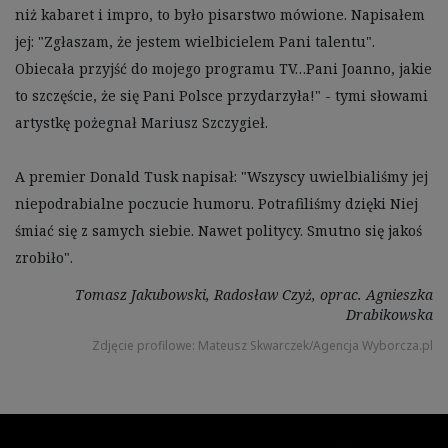
niż kabaret i impro, to było pisarstwo mówione. Napisałem 
jej: "Zgłaszam, że jestem wielbicielem Pani talentu". 
Obiecała przyjść do mojego programu TV…Pani Joanno, jakie 
to szczęście, że się Pani Polsce przydarzyła!" - tymi słowami 
artystkę pożegnał Mariusz Szczygieł. 

A premier Donald Tusk napisał: "Wszyscy uwielbialiśmy jej 
niepodrabialne poczucie humoru. Potrafiliśmy dzięki Niej 
śmiać się z samych siebie. Nawet politycy. Smutno się jakoś 
zrobiło".
Tomasz Jakubowski, Radosław Czyż, oprac. Agnieszka
Drabikowska
Zdjęcie profilowe: Mateusz Skwarczek/Agencja Wyborcza.pl