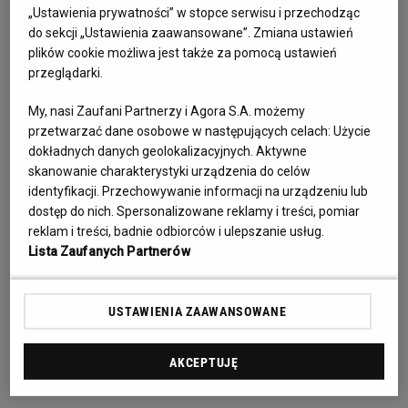
„Ustawienia prywatności” w stopce serwisu i przechodząc
Radia Nowy Świat. Wspólnie z satyrykiem Szymonem 
do sekcji „Ustawienia zaawansowane”. Zmiana ustawień
Majewskim w latach 2021-25 tworzyła podcast "Mówi się". 
plików cookie możliwa jest także za pomocą ustawień
Była założycielką kultowej niezależnej wytwórni filmowej 
przeglądarki.
A'Yoy. Występowała też w filmach oraz na deskach teatrów 
My, nasi Zaufani Partnerzy i Agora S.A. możemy
Polonia i Teatru Dramatycznego. 

przetwarzać dane osobowe w następujących celach:
Użycie
dokładnych danych geolokalizacyjnych. Aktywne
W kwietniu 2025 r. na stronach Kabaretu Hrabi pojawiła się 
skanowanie charakterystyki urządzenia do celów
wiadomość, że artystka zmaga się z chorobą nowotworową i 
identyfikacji. Przechowywanie informacji na urządzeniu lub
dostęp do nich. Spersonalizowane reklamy i treści, pomiar
zawiesza swoją aktywność publiczną.

reklam i treści, badnie odbiorców i ulepszanie usług.
Lista Zaufanych Partnerów
Zmarła 17 lipca 2025 roku. Miała 59 lat. 

USTAWIENIA ZAAWANSOWANE
"Aśka, nie da się napisać wesołej piosenki o sercu 
rozerwanym na kawałki. Straszny ból" - pożegnał artystkę 
Artur Andrus, dziennikarz, konferansjer i autor tekstów 
AKCEPTUJĘ
piosenek.
