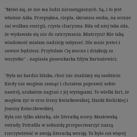
"Mówi się, że nie ma ludzi niezastąpionych. Są, i to jest 
właśnie Aśka. Przepiękna, ciepła, skromna osoba, na scenie 
zaś wulkan energii, czysta charyzma. Biła od niej taka siła, 
że wydawała się nie do zatrzymania. Mistrzyni! Nie taką 
wiadomość miałam nadzieję usłyszeć. Dla mnie jesteś i 
zawsze będziesz. Przytulam Cię mocno i dziękuję za 
wszystko" - napisała piosenkarka Edyta Bartosiewicz.

"Była mi bardzo bliska, choć nie znaliśmy się osobiście. 
Kiedy nie mogłem zasnąć i chciałem poprawić sobie 
nastrój, szukałem nagrań z jej występami. To wielki fart, że 
mogłem żyć w erze Ireny Kwiatkowskiej, Hanki Bielickiej i 
Joanny Kołaczkowskiej.

Była nie tylko aktorką, ale literatką sceny. Masłowską 
estrady. Potrafiła w sekundę przepoczwarzyć naszą 
rzeczywistość w swoją literacką wersję. To było coś więcej 