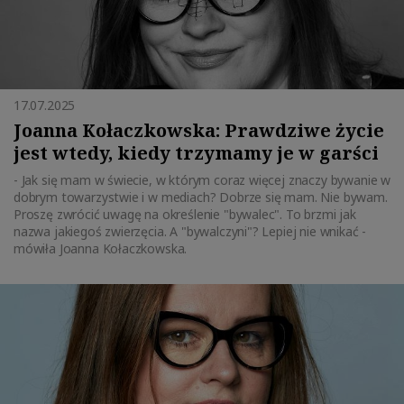
17.07.2025
Joanna Kołaczkowska: Prawdziwe życie
jest wtedy, kiedy trzymamy je w garści
- Jak się mam w świecie, w którym coraz więcej znaczy bywanie w
dobrym towarzystwie i w mediach? Dobrze się mam. Nie bywam.
Proszę zwrócić uwagę na określenie "bywalec". To brzmi jak
nazwa jakiegoś zwierzęcia. A "bywalczyni"? Lepiej nie wnikać -
mówiła Joanna Kołaczkowska.