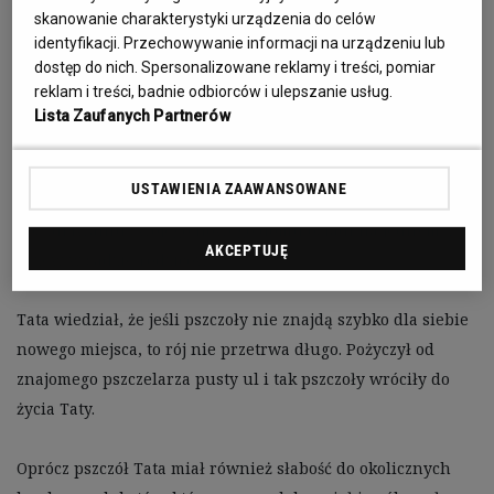
skanowanie charakterystyki urządzenia do celów
Wszyscy co znali naszego Tatę na pewno wiedzą i 
identyfikacji. Przechowywanie informacji na urządzeniu lub
pamiętają, że pszczoły i pszczelarstwo były od wielu lat jego 
dostęp do nich. Spersonalizowane reklamy i treści, pomiar
pasją. 

reklam i treści, badnie odbiorców i ulepszanie usług.
Lista Zaufanych Partnerów
W jego rodzinnym domu pszczoły były obecne od pokoleń. 
Taty kolejne spotkanie z pszczołami zaczęło się całkiem 
USTAWIENIA ZAAWANSOWANE
przypadkiem, po tym jak zabłąkany rój pszczół w 
poszukiwaniu swojego nowego domu osiadł na jednym z 
AKCEPTUJĘ
drzew w sadzie rodziców. 

Tata wiedział, że jeśli pszczoły nie znajdą szybko dla siebie 
nowego miejsca, to rój nie przetrwa długo. Pożyczył od 
znajomego pszczelarza pusty ul i tak pszczoły wróciły do 
życia Taty. 

Oprócz pszczół Tata miał również słabość do okolicznych 