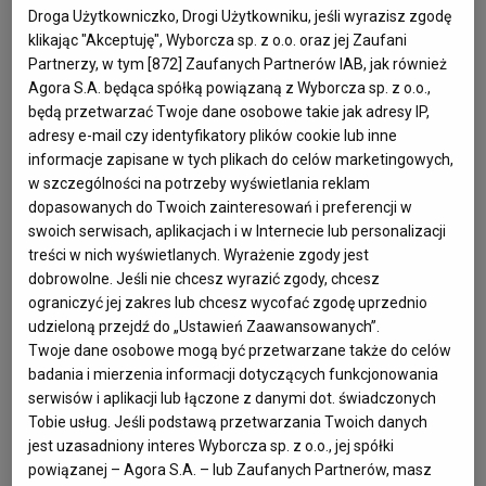
Droga Użytkowniczko, Drogi Użytkowniku, jeśli wyrazisz zgodę
W imieniu najbliższej rodziny chciałbym powiedzieć parę 
klikając "Akceptuję", Wyborcza sp. z o.o. oraz jej Zaufani
słów na temat naszego Taty, Antoniego.

Partnerzy, w tym [
872
] Zaufanych Partnerów IAB, jak również
Agora S.A. będąca spółką powiązaną z Wyborcza sp. z o.o.,
będą przetwarzać Twoje dane osobowe takie jak adresy IP,
Gdy miał niecałe 15 lat, Tata zaczął swoją pierwszą pracę 
adresy e-mail czy identyfikatory plików cookie lub inne
jako uczeń u okolicznego kowala na swojej rodzinnej 
informacje zapisane w tych plikach do celów marketingowych,
Białostocczyźnie,

w szczególności na potrzeby wyświetlania reklam
Po paru latach zaczął szukać swojego własnego miejsca na 
dopasowanych do Twoich zainteresowań i preferencji w
świecie, trafiając między innymi do pracy w hucie w 
swoich serwisach, aplikacjach i w Internecie lub personalizacji
treści w nich wyświetlanych. Wyrażenie zgody jest
Legnicy, do lodziarni w Międzyzdrojach i w końcu do 
dobrowolne. Jeśli nie chcesz wyrazić zgody, chcesz
Szczecina za namową kolegi.

ograniczyć jej zakres lub chcesz wycofać zgodę uprzednio
W Szczecinie Tata zatrudnił się w Stoczni Szczecińskiej, 
udzieloną przejdź do „Ustawień Zaawansowanych”.
gdzie przepracował ponad 40 lat, zaczynając jako zwyczajny 
Twoje dane osobowe mogą być przetwarzane także do celów
badania i mierzenia informacji dotyczących funkcjonowania
pracownik fizyczny, a że był bardzo ambitny, po 10 latach 
serwisów i aplikacji lub łączone z danymi dot. świadczonych
zaocznej nauki w technikum, a następnie Politechnice 
Tobie usług. Jeśli podstawą przetwarzania Twoich danych
Szczecińskiej awansował na stanowisko specjalisty do 
jest uzasadniony interes Wyborcza sp. z o.o., jej spółki
spraw spawalnictwa po uzyskaniu dyplomu inżyniera.

powiązanej – Agora S.A. – lub Zaufanych Partnerów, masz