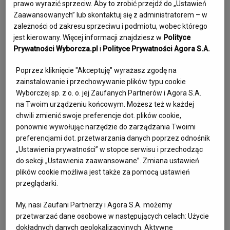
prawo wyrazić sprzeciw. Aby to zrobić przejdź do „Ustawień
Zaawansowanych” lub skontaktuj się z administratorem – w
Tata był patriotą i zawsze uważał, że uczciwością i ciężką 
zależności od zakresu sprzeciwu i podmiotu, wobec którego
pracą można zmieniać świat. Wierząc w lepszą Polskę w 
jest kierowany. Więcej informacji znajdziesz w
Polityce
latach 80. wspierał między innymi ruch Solidarności w 
Prywatności Wyborcza.pl
i
Polityce Prywatności Agora S.A.
szczecińskiej stoczni.

Poprzez kliknięcie "Akceptuję" wyrażasz zgodę na
zainstalowanie i przechowywanie plików typu cookie
Naszą mamę, Marię, poznał też w Szczecinie, założyli 
Wyborczej sp. z o. o. jej Zaufanych Partnerów i Agora S.A.
rodzinę, pojawiła się moja siostra Basia a 3 lata później 
na Twoim urządzeniu końcowym. Możesz też w każdej
również ja. Parę lat później zdecydowali się na „przygodę” z 
chwili zmienić swoje preferencje dot. plików cookie,
ponownie wywołując narzędzie do zarządzania Twoimi
ogrodnictwem. 

preferencjami dot. przetwarzania danych poprzez odnośnik
„Ustawienia prywatności” w stopce serwisu i przechodząc
Tata był bardzo praktycznym człowiekiem i właściwie z 
do sekcji „Ustawienia zaawansowane”. Zmiana ustawień
niczego potrafił stworzyć prężnie działający dom i 
plików cookie możliwa jest także za pomocą ustawień
przeglądarki.
ogrodnictwo.

Razem z mamą przez lata cieszył się własnym sadem, 
My, nasi Zaufani Partnerzy i Agora S.A. możemy
warzywami, ich zieloną oazą na skraju Szczecina.

przetwarzać dane osobowe w następujących celach:
Użycie
dokładnych danych geolokalizacyjnych. Aktywne