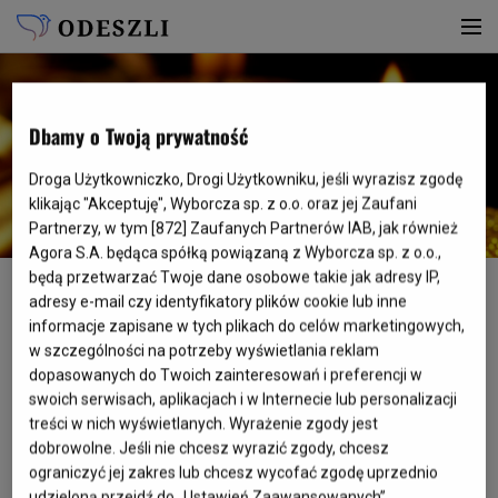
Dbamy o Twoją prywatność
Droga Użytkowniczko, Drogi Użytkowniku, jeśli wyrazisz zgodę
klikając "Akceptuję", Wyborcza sp. z o.o. oraz jej Zaufani
Partnerzy, w tym [
872
] Zaufanych Partnerów IAB, jak również
Rafał Zacharkiewicz
Agora S.A. będąca spółką powiązaną z Wyborcza sp. z o.o.,
będą przetwarzać Twoje dane osobowe takie jak adresy IP,
Ur.
09.10.1976
Zm.
31.08.1996
adresy e-mail czy identyfikatory plików cookie lub inne
Poinformuj innych
informacje zapisane w tych plikach do celów marketingowych,
w szczególności na potrzeby wyświetlania reklam
dopasowanych do Twoich zainteresowań i preferencji w
swoich serwisach, aplikacjach i w Internecie lub personalizacji
treści w nich wyświetlanych. Wyrażenie zgody jest
WSPOMNIENIE
dobrowolne. Jeśli nie chcesz wyrazić zgody, chcesz
ograniczyć jej zakres lub chcesz wycofać zgodę uprzednio
udzieloną przejdź do „Ustawień Zaawansowanych”.