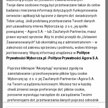
Twoje dane osobowe mogą być przetwarzane także do celów
31 sierpnia 1996 roku wszystko, co miało sens, 

badania i mierzenia informacji dotyczących funkcjonowania
odeszło razem z Tobą, a my wciąż nie rozumiemy, jak to 
serwisów i aplikacji lub łączone z danymi dot. świadczonych
możliwe...

Tobie usług. Jeśli podstawą przetwarzania Twoich danych
jest uzasadniony interes Wyborcza sp. z o.o., jej spółki
Byłeś wielkim miłośnikiem sportu w szczególności piłki 
powiązanej – Agora S.A. – lub Zaufanych Partnerów, masz
prawo wyrazić sprzeciw. Aby to zrobić przejdź do „Ustawień
nożnej. Bardzo ceniłeś rodzinę, przywiązywałeś wagę do 
Zaawansowanych” lub skontaktuj się z administratorem – w
rodzinnych relacji i  tradycji.

zależności od zakresu sprzeciwu i podmiotu, wobec którego
jest kierowany. Więcej informacji znajdziesz w
Polityce
Dla nas pozostaniesz wzorem Brata, na którego zawsze

Prywatności Wyborcza.pl
i
Polityce Prywatności Agora S.A.
mogliśmy liczyć. 

Poprzez kliknięcie "Akceptuję" wyrażasz zgodę na
zainstalowanie i przechowywanie plików typu cookie
Zostawiłeś kilkanaście lat wspomnień i pamięć

Wyborczej sp. z o. o. jej Zaufanych Partnerów i Agora S.A.
o najlepszych chwilach naszego życia. 

na Twoim urządzeniu końcowym. Możesz też w każdej
chwili zmienić swoje preferencje dot. plików cookie,
ponownie wywołując narzędzie do zarządzania Twoimi
preferencjami dot. przetwarzania danych poprzez odnośnik
„Ustawienia prywatności” w stopce serwisu i przechodząc