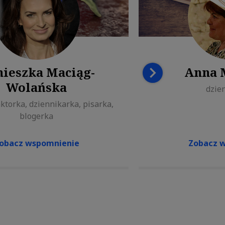
ieszka Maciąg-
Anna 
Wolańska
dzie
ktorka, dziennikarka, pisarka,
blogerka
obacz wspomnienie
Zobacz 