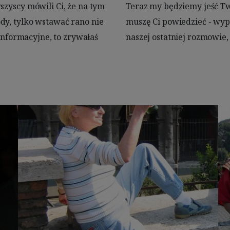
szyscy mówili Ci, że na tym 
zereśnie. I jeszcze jedno 
dy, tylko wstawać rano nie 
 którą mnie zaprosiłaś w 
 informacyjne, to zrywałaś 
naszej ostatniej rozmowie,