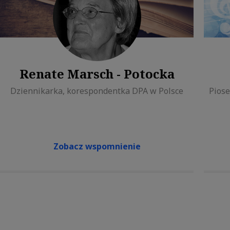
Renate Marsch - Potocka
Dziennikarka, korespondentka DPA w Polsce
Piose
Zobacz wspomnienie
Item
1
of