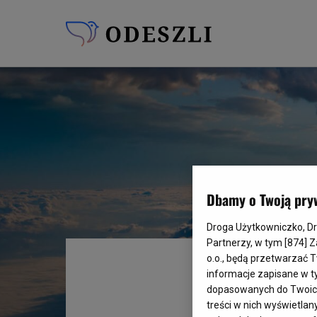
Dbamy o Twoją pry
Droga Użytkowniczko, Drog
Partnerzy, w tym [
874
] 
o.o., będą przetwarzać T
informacje zapisane w t
dopasowanych do Twoich z
treści w nich wyświetlan