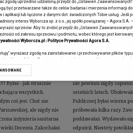
goda Żołędzio
fać zgodę uprzednio udzieloną przejdź do „Ustawień Zaawansowanych”
ą być przetwarzane także do celów badania i mierzenia informacji d
i aplikacji lub łączone z danymi dot. świadczonych Tobie usług. Jeśli
dniony interes Wyborcza sp. z o.o., jej spółki powiązanej – Agora S.A. 
Ur.
22.02.1944
Zm.
29.04.2021
yrazić sprzeciw. Aby to zrobić przejdź do „Ustawień Zaawansowanych” 
żności od zakresu sprzeciwu i podmiotu, wobec którego jest kierowany.
rywatności Wyborcza.pl
i
Polityce Prywatności Agora S.A.
eptuję" wyrażasz zgodę na zainstalowanie i przechowywanie plików typu
tnerów i Agora S.A. na Twoim urządzeniu końcowym. Możesz też w każdej
 cookie, ponownie wywołując narzędzie do zarządzania Twoimi preferen
WANSOWANE
przez odnośnik „Ustawienia prywatności” w stopce serwisu i przechodz
ygotowani. Są ludzie, na 
łaś wartości, o których 
e”. Zmiana ustawień plików cookie możliwa jest także za pomocą ust
! Byłaś - jak strasznie 
scy zostali im wierni w 
chająca wszystkich. 
ę zrozumieć. Telewizji 
rzy i Agora S.A. możemy przetwarzać dane osobowe w następujących c
kalizacyjnych. Aktywne skanowanie charakterystyki urządzenia do celów
ym coś jest. Choć nie 
e porzuciłaś, choć ona 
i na urządzeniu lub dostęp do nich. Spersonalizowane reklamy i treści,
rszawskiej, ale nigdy nie 
Teraz też długo się nie 
zanie usług.
Lista Zaufanych Partnerów
czona inżynieria sanitarna 
a dobrej drodze, a covid 
 wieki Docenta. Zakochałaś 
nie mógł pomóc. Odeszłaś… 