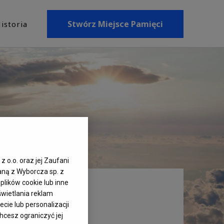
Stwórz Miejsce Pamięci
istoria
z o.o. oraz jej Zaufani
aną z Wyborcza sp. z
plików cookie lub inne
wietlania reklam
cie lub personalizacji
hcesz ograniczyć jej