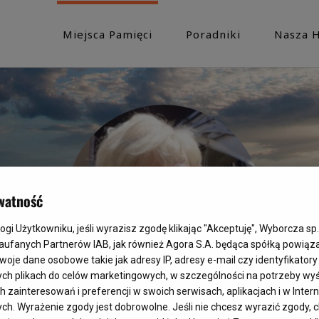
Miejsca Pamięci
Poradniki
Nasza H
watność
i Użytkowniku, jeśli wyrazisz zgodę klikając "Akceptuję", Wyborcza sp. 
Zaufanych Partnerów IAB, jak również Agora S.A. będąca spółką powiąz
woje dane osobowe takie jak adresy IP, adresy e-mail czy identyfikatory 
ych plikach do celów marketingowych, w szczególności na potrzeby wyś
ainteresowań i preferencji w swoich serwisach, aplikacjach i w Interne
ych. Wyrażenie zgody jest dobrowolne. Jeśli nie chcesz wyrazić zgody, c