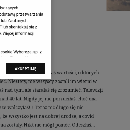
wska
.
otyczących
 podstawą przetwarzania
– lub Zaufanych
lub skontaktuj się z
 Więcej informacji
 cookie Wyborczej sp. z
 chwili zmienić swoje
cjami dot.
AKCEPTUJĘ
ąc do sekcji
awień przeglądarki.
elach:
Użycie
 identyfikacji.
 pomiar reklam i treści,