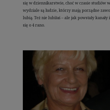
się w dziennikarstwie, choć w czasie studiów w
Teraz my będziemy jeść Twój ukochany bób i c
wydziale są ludzie, którzy mają porządne zawo
muszę Ci powiedzieć - wypiłam tę wódkę, na
lubią. Też nie lubiłaś – ale jak powstały kanały
się o 4 rano. 
