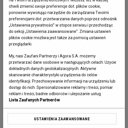
musimy pielgrzymować dalej. Wierzymy, że Bóg przywitał 
chwili zmienić swoje preferencje dot. plików cookie,
Cię w swoim Królestwie i da Ci siłę na wieki. Kochaliśmy, 
ponownie wywołując narzędzie do zarządzania Twoimi
kochamy i kochać będziemy... 💔💔💔💔💔💔💔💔💔 Kochany 
preferencjami dot. przetwarzania danych poprzez odnośnik
„Ustawienia prywatności” w stopce serwisu i przechodząc
Mężu, odszedłeś tak szybko, zostawiłeś mi po sobie wielką 
do sekcji „Ustawienia zaawansowane”. Zmiana ustawień
pustkę, rozpacz i cierpienie... już nic nie będzie tak jak 
plików cookie możliwa jest także za pomocą ustawień
kiedyś... Stoję nad Twoim grobem i ze łzami w oczach, patrzę 
przeglądarki.
w jasny płomień znicza - przypominam sobie najpiękniejsze 
My, nasi Zaufani Partnerzy i Agora S.A. możemy
chwile Naszego życia, czas mija w ciszy i milczeniu, a ja 
przetwarzać dane osobowe w następujących celach:
Użycie
zadaję sobie pytanie - Dlaczego Ty Kochany? Byłeś mego 
dokładnych danych geolokalizacyjnych. Aktywne
serca biciem... Wiosną, zimą ...życiem... ❤ 

skanowanie charakterystyki urządzenia do celów
"Mieszkasz w mojej głowie i jesteś w moich snach. Ukryty 
identyfikacji. Przechowywanie informacji na urządzeniu lub
głęboko w sercu, obecny każdego dnia... I mówię Ci o 
dostęp do nich. Spersonalizowane reklamy i treści, pomiar
reklam i treści, badnie odbiorców i ulepszanie usług.
wszystkim, o swym życiu codziennym, proszę Cię o 
Lista Zaufanych Partnerów
modlitwę, Ty patrzysz wzrokiem wiernym. Stoisz na 
komodzie, uśmiechasz się ze zdjęcia. Codziennie mówię Ci 
dobranoc, by o świcie witać jak księcia. W snach moich 
USTAWIENIA ZAAWANSOWANE
jesteś ze mną, i myślę, że żyjesz naprawdę. Budzę się rano i 