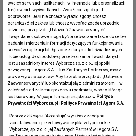
swoich serwisach, aplikacjach i w Internecie lub personalizacji
Nasz Ukochany Mąż, Tatuś i Syn. Kochający bezgranicznie 
treści w nich wyświetlanych. Wyrażenie zgody jest
swoje wnuki Dziadek, wspaniały Zięć i Teść, Człowiek 
dobrowolne. Jeśli nie chcesz wyrazić zgody, chcesz
ograniczyć jej zakres lub chcesz wycofać zgodę uprzednio
Wielkiego Serca... Nagła choroba zaskoczyła Ciebie i nas 
udzieloną przejdź do „Ustawień Zaawansowanych”.
wszystkich. Byłeś okazem zdrowia, nigdy się nie żaliłeś. 
Twoje dane osobowe mogą być przetwarzane także do celów
Wierzyliśmy, że wygrasz, odzyskasz siły... JEDNAK zgasłeś w 
badania i mierzenia informacji dotyczących funkcjonowania
szpitalnej samotności. Tak trudno mówić o Tobie -byłeś... 
serwisów i aplikacji lub łączone z danymi dot. świadczonych
Miałeś jeszcze tyle planów i marzeń... Nie byliśmy gotowi na 
Tobie usług. Jeśli podstawą przetwarzania Twoich danych
jest uzasadniony interes Wyborcza sp. z o.o., jej spółki
Twoje odejście do wieczności, śmierć przyszła cicho i 
powiązanej – Agora S.A. – lub Zaufanych Partnerów, masz
niespodziewanie... odebrała Nam jeszcze jedno życie w tak 
prawo wyrazić sprzeciw. Aby to zrobić przejdź do „Ustawień
krótkim czasie. Ciężko sobie wyobrazić, że Ciebie już nie ma. 
Zaawansowanych” lub skontaktuj się z administratorem – w
Ciężko uwierzyć, że już się nie spotkamy, nie ujrzymy 
zależności od zakresu sprzeciwu i podmiotu, wobec którego
jest kierowany. Więcej informacji znajdziesz w
Polityce
Twojego uśmiechu na twarzy. Już nigdy nie zadzwonisz, nie 
Prywatności Wyborcza.pl
i
Polityce Prywatności Agora S.A.
spojrzysz, nie przytulisz... 

Dziękujemy za Twoją miłość, dziękujemy za to, że byłeś ❤ 
Poprzez kliknięcie "Akceptuję" wyrażasz zgodę na
Nigdy nie znikniesz z naszych serc. Wyruszyłeś w wieczną 
zainstalowanie i przechowywanie plików typu cookie
Wyborczej sp. z o. o. jej Zaufanych Partnerów i Agora S.A.
trasę ku Niebiosom, my pogrążeni w smutku i żałobie 
na Twoim urządzeniu końcowym. Możesz też w każdej