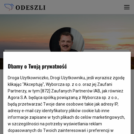
Dbamy o Twoją prywatność
Marek Liśkiewicz
Ur.
25.01.1963
Zm.
05.03.2021
Droga Użytkowniczko, Drogi Użytkowniku, jeśli wyrazisz zgodę
klikając "Akceptuję", Wyborcza sp. z o.o. oraz jej Zaufani
Poinformuj innych
Partnerzy, w tym [
872
] Zaufanych Partnerów IAB, jak również
Agora S.A. będąca spółką powiązaną z Wyborcza sp. z o.o.,
będą przetwarzać Twoje dane osobowe takie jak adresy IP,
adresy e-mail czy identyfikatory plików cookie lub inne
WSPOMNIENIE
informacje zapisane w tych plikach do celów marketingowych,
w szczególności na potrzeby wyświetlania reklam
dopasowanych do Twoich zainteresowań i preferencji w