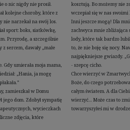
o nic nigdy nie prosił. 
długo będzie triumfalnie 
ł kolejne choroby, które z 
nic zmienić, cofnąć czasu. 
nie narzekał na swój los. 
zie tak, jak dawniej. Nie 
ł sport: boks, siatkówkę, 
 blask słońca, nie smakują 
m. Przyrodę, a szczególnie 
.. Najbardziej zmieniło się 
ny z sercem, dawały „małe 
szą noc, widzę przez łzy 
e. Gdy umierała moja mama, 
icho. 

dział: „Hania, ja mogę 
ć w Nasze Spotkanie... 
łakała.” 

ył dla mnie 
ny, zamieszkał w Domu 
, teraz nie pozwalają mi 
ł jego dom. Zdobył sympatię 
nia mój Przyjacielu, który 
erapeutycznych, wycieczkach 
czne zdjęcia, które 