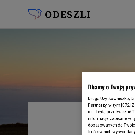
Dbamy o Twoją pry
Droga Użytkowniczko, Drog
Partnerzy, w tym [
872
] 
o.o., będą przetwarzać T
informacje zapisane w t
dopasowanych do Twoich z
treści w nich wyświetlan