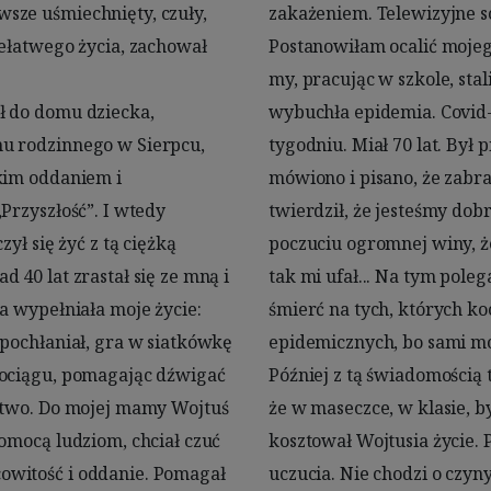
ze uśmiechnięty, czuły, 
zpanii przeraziły mnie. 
ełatwego życia, zachował 
wrzesień, druga fala. To 
 do domu dziecka, 
 przegrał walkę po 
u rodzinnego w Sierpcu, 
tem, o którym w mediach 
kim oddaniem i 
 A przecież Rząd 
Przyszłość”. I wtedy 
ej fali. Żyję teraz w 
ył się żyć z tą ciężką 
 mojego Wojtusia, a on 
40 lat zrastał się ze mną i 
ej zarazy, że sprowadzamy 
a wypełniała moje życie: 
 lekceważmy rygorów 
pochłaniał, gra w siatkówkę 
e niesiemy śmierć innym. 
pociągu, pomagając dźwigać 
 znaleźć usprawiedliwienia, 
stwo. Do mojej mamy Wojtuś 
. Moja wygoda, mój egoizm, 
omocą ludziom, chciał czuć 
no, śpieszmy się okazywać 
witość i oddanie. Pomagał 
e gesty, które tak niewiele 