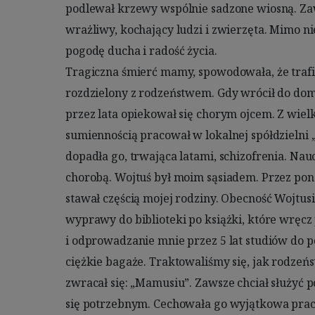
podlewał krzewy wspólnie sadzone wiosną. Zaws
zakażeniem. Telewizyjne sceny z Włoch i His
wrażliwy, kochający ludzi i zwierzęta. Mimo ni
Postanowiłam ocalić mojego Wojtusia. Przyszedł 
pogodę ducha i radość życia. 

my, pracując w szkole, staliśmy się źródłem zakażenia. Z wielką siłą 
Tragiczna śmierć mamy, spowodowała, że trafił
wybuchła epidemia. Covid-19 nie dał mu szans,
rozdzielony z rodzeństwem. Gdy wrócił do dom
tygodniu. Miał 70 lat. Był pierwszym pacjen
przez lata opiekował się chorym ojcem. Z wiel
mówiono i pisano, że zabrakło dla niego respiratora.
sumiennością pracował w lokalnej spółdzielni „
twierdził, że jesteśmy dobrze przygotowani do drugi
dopadła go, trwająca latami, schizofrenia. Naucz
poczuciu ogromnej winy, że zawiodłam, nie ocaliłam
chorobą. Wojtuś był moim sąsiadem. Przez ponad 
tak mi ufał... Na tym polega okrucieństwo t
stawał częścią mojej rodziny. Obecność Wojtusi
śmierć na tych, których kochamy. Nie
wyprawy do biblioteki po książki, które wręcz 
epidemicznych, bo sami może ocalejemy, al
i odprowadzanie mnie przez 5 lat studiów do 
Później z tą świadomością trzeba żyć. Nie da się
ciężkie bagaże. Traktowaliśmy się, jak rodzeń
że w maseczce, w klasie, było mi niewygodnie
zwracał się: „Mamusiu”. Zawsze chciał służyć p
kosztował Wojtusia życie. Proszę tylko o jed
się potrzebnym. Cechowała go wyjątkowa praco
uczucia. Nie chodzi o czyny heroiczne, ale drobn