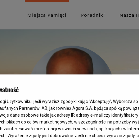
Miejsca Pamięci
Poradniki
Nasza H
watność
i Użytkowniku, jeśli wyrazisz zgodę klikając "Akceptuję", Wyborcza sp. 
Zaufanych Partnerów IAB, jak również Agora S.A. będąca spółką powiąz
woje dane osobowe takie jak adresy IP, adresy e-mail czy identyfikatory 
ych plikach do celów marketingowych, w szczególności na potrzeby wyś
ainteresowań i preferencji w swoich serwisach, aplikacjach i w Interne
ych. Wyrażenie zgody jest dobrowolne. Jeśli nie chcesz wyrazić zgody, c