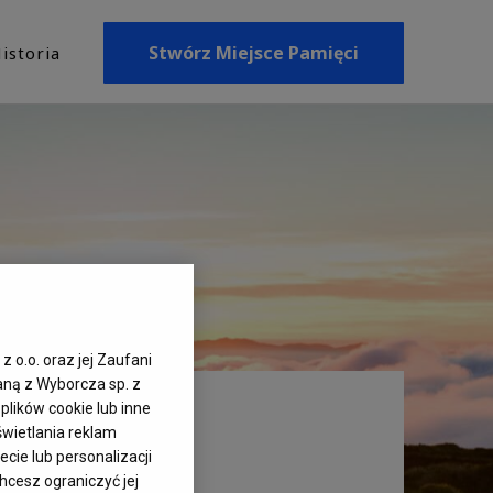
Stwórz Miejsce Pamięci
istoria
z o.o. oraz jej Zaufani
aną z Wyborcza sp. z
plików cookie lub inne
wietlania reklam
cie lub personalizacji
hcesz ograniczyć jej