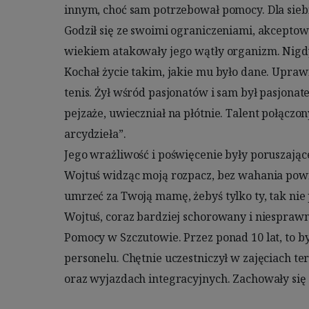
innym, choć sam potrzebował pomocy. Dla siebie 
kosztują. Bo możemy nie zdążyć. Bo wirus jeszcze 
Godził się ze swoimi ograniczeniami, akceptowa
wczepiał się w nas swoimi kolcami. Ja nie mogę 
wiekiem atakowały jego wątły organizm. Nigdy 
Inni jeszcze mogą! Dla mnie już nigdy nie będ
Kochał życie takim, jakie mu było dane. Uprawia
zachwyca mnie zbliżająca się wiosna, nie cieszy
tenis. Żył wśród pasjonatów i sam był pasjonate
lody, które tak bardzo lubiłam jeść z Wojtusiem.
pejzaże, uwieczniał na płótnie. Talent połączo
to, że nie boję się nocy. Nawet w najciemniej
arcydzieła”. 

najpiękniejsze gwiazdy. „Gdzie jesteś Wojtuś? Czy ta, która mruga, to Ty...?” 
Jego wrażliwość i poświęcenie były poruszając
- szepcę c
Wojtuś widząc moją rozpacz, bez wahania powie
Chce wierzyć w Zmartwychwstanie... Chcę wierzy
umrzeć za Twoją mamę, żebyś tylko ty, tak nie p
Boże, do czego potrzebowałeś mojego Wojtusia? Przecież On b
Wojtuś, coraz bardziej schorowany i niespraw
całym światem. A dla Ciebie? Ból, tęsknota, rozpacz
Pomocy w Szczutowie. Przez ponad 10 lat, to by
wierzyć... Może czas to zmieni... Do zobacze
personelu. Chętnie uczestniczył w zajęciach t
oraz wyjazdach integracyjnych. Zachowały się li