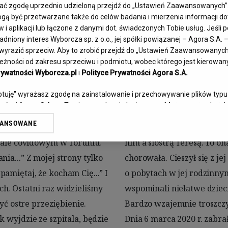
jciech Grabow
fać zgodę uprzednio udzieloną przejdź do „Ustawień Zaawansowanych”
ą być przetwarzane także do celów badania i mierzenia informacji d
i aplikacji lub łączone z danymi dot. świadczonych Tobie usług. Jeśli
dniony interes Wyborcza sp. z o.o., jej spółki powiązanej – Agora S.A. 
Ur.
10.03.1950
Zm.
26.09.2020
yrazić sprzeciw. Aby to zrobić przejdź do „Ustawień Zaawansowanych” 
żności od zakresu sprzeciwu i podmiotu, wobec którego jest kierowany.
rywatności Wyborcza.pl
i
Polityce Prywatności Agora S.A.
eptuję" wyrażasz zgodę na zainstalowanie i przechowywanie plików typu
tnerów i Agora S.A. na Twoim urządzeniu końcowym. Możesz też w każdej
 cookie, ponownie wywołując narzędzie do zarządzania Twoimi preferen
WANSOWANE
W środę 23 września, 
i rodzinne były między 
przez odnośnik „Ustawienia prywatności” w stopce serwisu i przechodz
e”. Zmiana ustawień plików cookie możliwa jest także za pomocą ust
ziale covidowym w Toruniu. 
ałe życie, choć sama ciężko 
ia...” Z mojej strony tylko 
owie i z radością opowiadał 
rzy i Agora S.A. możemy przetwarzać dane osobowe w następujących c
kalizacyjnych. Aktywne skanowanie charakterystyki urządzenia do celów
amiętaj, że kocham Cię...” I 
ą rozmawiać przez telefon, 
i na urządzeniu lub dostęp do nich. Spersonalizowane reklamy i treści,
h. Ostatni raz widzieliśmy 
żące wydarzenia rodzinne. 
zanie usług.
Lista Zaufanych Partnerów
yć ostre przeziębienie. 
się o siebie.

 wyjdzie ze szpitala, będzie 
ik, chcąc uchronić przed 