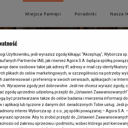
Miejsca Pamięci
Poradniki
Nasza H
watność
i Użytkowniku, jeśli wyrazisz zgodę klikając "Akceptuję", Wyborcza sp. 
Zaufanych Partnerów IAB, jak również Agora S.A. będąca spółką powiąz
woje dane osobowe takie jak adresy IP, adresy e-mail czy identyfikatory 
ych plikach do celów marketingowych, w szczególności na potrzeby wyś
ainteresowań i preferencji w swoich serwisach, aplikacjach i w Interne
ych. Wyrażenie zgody jest dobrowolne. Jeśli nie chcesz wyrazić zgody, c
fać zgodę uprzednio udzieloną przejdź do „Ustawień Zaawansowanych”
ą być przetwarzane także do celów badania i mierzenia informacji d
i aplikacji lub łączone z danymi dot. świadczonych Tobie usług. Jeśli
dniony interes Wyborcza sp. z o.o., jej spółki powiązanej – Agora S.A. 
yrazić sprzeciw. Aby to zrobić przejdź do „Ustawień Zaawansowanych” 
żności od zakresu sprzeciwu i podmiotu, wobec którego jest kierowany.