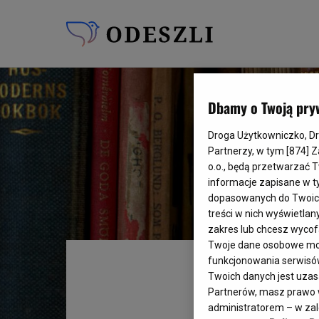
Dbamy o Twoją pry
Droga Użytkowniczko, Drog
Partnerzy, w tym [
874
] 
o.o., będą przetwarzać T
informacje zapisane w t
dopasowanych do Twoich z
treści w nich wyświetlan
zakres lub chcesz wyco
Twoje dane osobowe mog
funkcjonowania serwisów 
Twoich danych jest uzasa
Partnerów, masz prawo w
administratorem – w zale