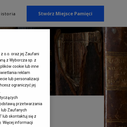
Stwórz Miejsce Pamięci
istoria
z o.o. oraz jej Zaufani
aną z Wyborcza sp. z
plików cookie lub inne
wietlania reklam
cie lub personalizacji
hcesz ograniczyć jej
.
otyczących
 podstawą przetwarzania
– lub Zaufanych
lub skontaktuj się z
 Więcej informacji