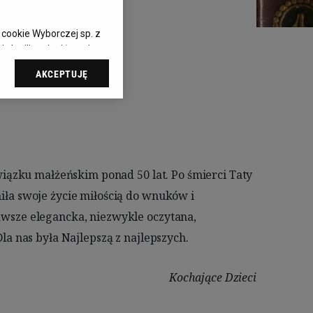
n
 cookie Wyborczej sp. z
 chwili zmienić swoje
cjami dot.
AKCEPTUJĘ
ąc do sekcji
awień przeglądarki.
elach:
Użycie
 identyfikacji.
 pomiar reklam i treści,
a nas była Najlepszą z najlepszych.
Kochające Dzieci