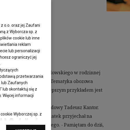
ecki
z o.o. oraz jej Zaufani
aną z Wyborcza sp. z
plików cookie lub inne
wietlania reklam
cie lub personalizacji
hcesz ograniczyć jej
.
otyczących
 podstawą przetwarzania
– lub Zaufanych
lub skontaktuj się z
 Więcej informacji
 cookie Wyborczej sp. z
 chwili zmienić swoje
cjami dot.