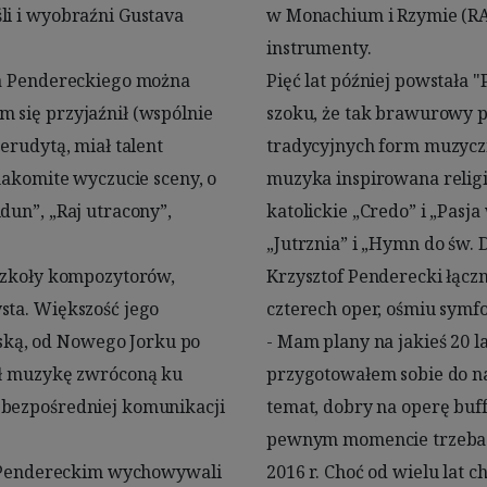
i i wyobraźni Gustava 
wania w obawie o swoje 
fa Pendereckiego można 
". Świat muzyczny był w 
 się przyjaźnił (wspólnie 
gardy sięgnął po jedną z 
erudytą, miał talent 
bku Pendereckiego to 
nakomite wyczucie sceny, o 
e ekumenicznym: są więc 
un”, „Raj utracony”, 
, ale też prawosławne 
szkoły kompozytorów, 
d stu utworów, w tym 
ta. Większość jego 
lu dzieł kameralnych. 
ką, od Nowego Jorku po 
matów na operę, które 
ał muzykę zwróconą ku 
Gogola, bardzo aktualny 
 bezpośredniej komunikacji 
 za dużo pomysłów, ale w 
na Pendereckim wychowywali 
 się być aktywny. Od lat 