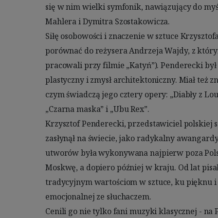
się w nim wielki symfonik, nawiązujący do myśl
w Monachium i Rzymie (RAI) odmówili jej wykony
Mahlera i Dymitra Szostakowicza.

instrumenty.

Siłę osobowości i znaczenie w sztuce Krzyszto
Pięć lat później powstała "Pasja wg św. Łukasza
porównać do reżysera Andrzeja Wajdy, z którym
szoku, że tak brawurowy przedstawiciel awan
pracowali przy filmie „Katyń”). Penderecki był 
tradycyjnych form muzycznych. Pokaźna część doro
plastyczny i zmysł architektoniczny. Miał też z
muzyka inspirowana religią, ale w wymiarz
czym świadczą jego cztery opery: „Diabły z Loud
katolickie „Credo” i „Pasja według św. Łukasza”
„Czarna maska” i „Ubu Rex”.

„Jutrznia” i „Hymn do św. Daniiła” skomponowany na 850-lecie Moskwy.

Krzysztof Penderecki, przedstawiciel polskiej 
Krzysztof Penderecki łącznie był twórcą pona
zasłynął na świecie, jako radykalny awangardys
czterech oper, ośmiu symfonii (VI nieukończona) i wie
utworów była wykonywana najpierw poza Pols
- Mam plany na jakieś 20 lat. Mam pięć te
Moskwę, a dopiero później w kraju. Od lat pis
przygotowałem sobie do napisania. Np. "Rewizor" 
tradycyjnym wartościom w sztuce, ku pięknu i
temat, dobry na operę buffa. Ja mam zawsze
emocjonalnej ze słuchaczem.

pewnym momencie trzeba się skoncentrować na jednej rzeczy - mówił w 
Cenili go nie tylko fani muzyki klasycznej - 
2016 r. Choć od wielu lat chorował, starał