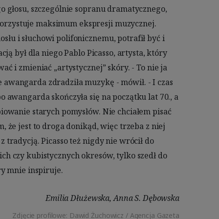
ry mnie inspiruje.
Emilia Dłużewska, Anna S. Dębowska
Zdjęcie profilowe: Dawid Żuchowicz / Agencja Gazeta