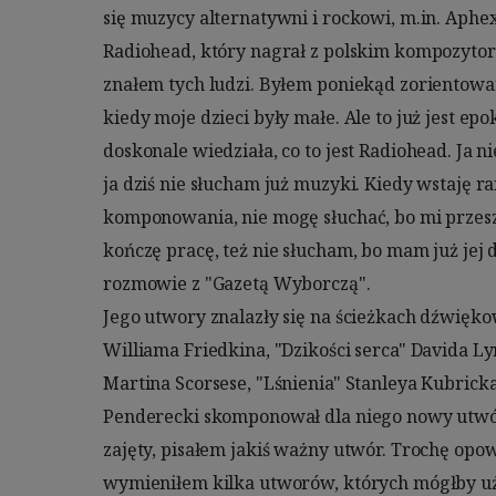
się muzycy alternatywni i rockowi, m.in. Aphe
zapowiadał, że skomponuje 
Radiohead, który nagrał z polskim kompozytore
W 2005 r. został odznaczony Orderem Orła Białe
znałem tych ludzi. Byłem poniekąd zorientowa
wyróżniona pięcioma statue
kiedy moje dzieci były małe. Ale to już jest ep
W 1976 r. kupił zabytkowy dworek i park w Lusław
doskonale wiedziała, co to jest Radiohead. Ja n
Sam projektował ogród, sadził drzewa, któr
ja dziś nie słucham już muzyki. Kiedy wstaję ra
dalekich podróży. Lusławice rozrosły się do 27
komponowania, nie mogę słuchać, bo mi przesz
gatunków drzew, były azylem dla kompozytora
kończę pracę, też nie słucham, bo mam już jej 
prywatnej posiadłości twórcy, powstało olbrzym
rozmowie z "Gazetą Wyborczą".

inwestycja publiczna i hołd złożony Pendereckiemu, która służy m.in. jako 
Jego utwory znalazły się na ścieżkach dźwiękow
miejsce edukacyjne i koncertowe dla młody
Williama Friedkina, "Dzikości serca" Davida Ly
Lusławice, decyzją ministra kultury Piotra Glińs
Martina Scorsese, "Lśnienia" Stanleya Kubricka. 
kompozytora, przejął ska
Penderecki skomponował dla niego nowy utwór,
Krzysztof Penderecki był niezwykle wszec
zajęty, pisałem jakiś ważny utwór. Trochę opowie
symfonie, koncerty, dzieła oratoryjne i opery, al
wymieniłem kilka utworów, których mógłby uży
kameralną i fantastycznie skomponowane utwory na chór