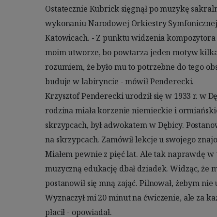
Ostatecznie Kubrick sięgnął po muzykę sakral
zresztą słabość do ludzkiego głosu, szczególnie so
wykonaniu Narodowej Orkiestry Symfonicznej 
jego muzyka wokalna wykorzystuje maksimum eks
Katowicach. - Z punktu widzenia kompozytora K
Dzięki znakomitemu rzemiosłu i słuchowi polif
moim utworze, bo powtarza jeden motyw kilkadz
złożony, i lapidarny. Inspiracją był dla niego Pablo Pic
rozumiem, że było mu to potrzebne do tego obs
nigdy nie przestał poszukiwać i zmieniać „artystycz
buduje w labiryncie - mówił Penderecki.

zdradziłem awangardę, ale awangarda zdradziła muzykę - mówił. - I czas 
Krzysztof Penderecki urodził się w 1933 r. w D
pokazał, że miałem rację, bo awangarda skończyła
rodzina miała korzenie niemieckie i ormiańskie.
potem to już było tylko kopiowanie starych pomysłów.
skrzypcach, był adwokatem w Dębicy. Postanowił,
dalej w ten sposób, uznałem, że jest to droga 
na skrzypcach. Zamówił lekcje u swojego znajom
zawrócić i zawrzeć rozejm z tradycją. Picasso 
Miałem pewnie z pięć lat. Ale tak naprawdę w 
swoich różowych, niebieskich czy kubistycznych 
muzyczną edukację dbał dziadek. Widząc, że m
postanowił się mną zająć. Pilnował, żebym nie 
Wyznaczył mi 20 minut na ćwiczenie, ale za ka
płacił - opowiadał.
