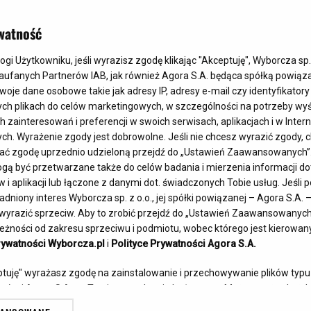
zysztof Pender
watność
Ur.
23.11.1933
Zm.
29.03.2020
i Użytkowniku, jeśli wyrazisz zgodę klikając "Akceptuję", Wyborcza sp. 
Zaufanych Partnerów IAB, jak również Agora S.A. będąca spółką powiąz
woje dane osobowe takie jak adresy IP, adresy e-mail czy identyfikatory 
ych plikach do celów marketingowych, w szczególności na potrzeby wyś
ainteresowań i preferencji w swoich serwisach, aplikacjach i w Interne
ych. Wyrażenie zgody jest dobrowolne. Jeśli nie chcesz wyrazić zgody, c
fać zgodę uprzednio udzieloną przejdź do „Ustawień Zaawansowanych”
ą być przetwarzane także do celów badania i mierzenia informacji d
szych i najbardziej 
owskiego w rodzinnej 
i aplikacji lub łączone z danymi dot. świadczonych Tobie usług. Jeśli
hopinie i Szymanowskim. 
ludzi. Tematyka obozowa 
dniony interes Wyborcza sp. z o.o., jej spółki powiązanej – Agora S.A. 
skwa zamawiały u niego 
ajlepszym przykładem jest 
yrazić sprzeciw. Aby to zrobić przejdź do „Ustawień Zaawansowanych” 
żności od zakresu sprzeciwu i podmiotu, wobec którego jest kierowany.
 u niego Lech Wałęsa 
 śmierci”.

rywatności Wyborcza.pl
i
Polityce Prywatności Agora S.A.
toczniowców zamordowanych 
ngardowy Tadeusz Kantor. 
eptuję" wyrażasz zgodę na zainstalowanie i przechowywanie plików typu
w „Polskie Requiem”.

olatek przyjechał na 
tnerów i Agora S.A. na Twoim urządzeniu końcowym. Możesz też w każdej
, nawet w opinii 
- Pamiętam do dziś, 
 cookie, ponownie wywołując narzędzie do zarządzania Twoimi preferen