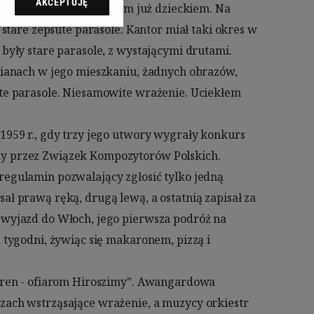
AKCEPTUJĘ
ąc do sekcji
awień przeglądarki.
elach:
Użycie
 identyfikacji.
 pomiar reklam i treści,