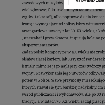
USTAWIENIA ZAA
zawodowych muzyków. Jego utwory to albo wiel
jak się tam strasznie bałem, choć przecież nie b
przetwarzania danych po
„Ustawienia zaawansowan
wielogłosowej fakturze i silnym ładunku drama
ścianach nie było nic, tylko stare zepsute paraso
wg św. Łukasza”), albo popisowe dzieła koncer
twórczości, że na obrazach były stare parasole,
My, nasi Zaufani Partne
dokładnych danych geolo
ironią i wymagające od solisty iskry wirtuozerii.
Takie właśnie wisiały na ścianach w jego mieszk
Przechowywanie informacj
awangardowe utwory z lat 60. XX wieku, z któ
odrapane, brudne ściany i te parasole. Niesamowi
badnie odbiorców i uleps
„straszaka” i prowokatora, inspirują kolejne po
stamtąd - wspomina
eksperymentatorów.

Pierwszy sukces odniósł w 1959 r., gdy trzy jego utwory wygrały konkurs 
Żaden polski kompozytor w XX wieku nie zrobił
dla młodych zorganizowany przez Związek Kom
olśniewającej kariery, jak Krzysztof Penderecki
Opowiadał, że aby ominąć regulamin pozwalając
istniały, mimo że jego najlepszy czas twórczy p
kompozycję, pierwszą zapisał prawą ręką, drugą lew
wojny”. Prawykonania jego utworów odbywały s
niego kolega. Nagrodą był wyjazd do Włoch,
potem w Polsce. Sławę przyniosły mu szokują
Zachód, gdzie spędził sześć tygodni, żywią
których stawał się tym bardziej radykalny, im 
czekola
wśród publiczności i wykonawców. Ale po 33 rok
W 1961 r. napisał słynny "Tren - ofiarom Hi
tradycji, a w latach 70. XX wieku zaczął pisać ju
kompozycja zrobiła na widzach wstrząsające w