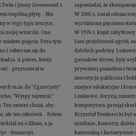
x Twin i Jonny Greenwood z 
operę "Fedra".

m wspólną płytę. - Nie 
go. Jego muzyka została 
ny w tego typu muzyce, 
tkami Grammy.

oka mojej wnuczki. Ona 
icach pod Zakliczynem. 
ie miałem pojęcia. Poza tym 
ych sadzonki przywoził z 
no i zabieram się do 
 ha i dwóch tysięcy 
kadza. A potem, kiedy 
. W 2013 r. tuż obok 
dość - przyznawał w 
ie Centrum Muzyki, 
ych m.in. do "Egzorcysty" 
ch muzyków. W 2019 roku 
ncha, "Wyspy tajemnic" 
kiego i za zgodą rodziny 
Ten ostatni chciał, aby 
rb państwa.

 ale ten odmówił. - Byłem 
hstronnym twórcą: pisał 
dział mi o filmie, a ja 
e także doskonałą muzykę 
ć - tłumaczył.

 a cappella. Miał 