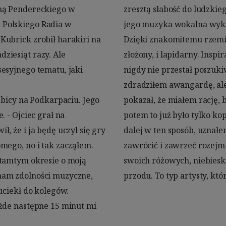
ną Pendereckiego w 
pranu dramatycznego, 
Polskiego Radia w 
presji muzycznej. 
ubrick zrobił harakiri na 
onicznemu, potrafił być i 
iesiąt razy. Ale 
asso, artysta, który 
esyjnego tematu, jaki 
nej” skóry. - To nie ja 
ębicy na Podkarpaciu. Jego 
 się na początku lat 70., a 
 - Ojciec grał na 
 Nie chciałem pisać 
 że i ja będę uczył się gry 
donikąd, więc trzeba z niej 
ego, no i tak zacząłem. 
też nigdy nie wrócił do 
tamtym okresie o moją 
okresów, tylko szedł do 
am zdolności muzyczne, 
przodu. To typ artysty, któ
uciekł do kolegów. 
żde następne 15 minut mi 