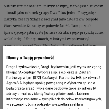
Multiinstrumentalista, muzyk sesyjny, największe sukcesy 
odnosił jako członek grupy Dwa Plus Jeden. Przygodę z 
muzyką Cezary Szlązak zaczynał jako 18-latek w zespole 
Warszawskie Kuranty w połowie lat 60. Tam poznał 
śpiewającego gitarzystę Janusza Kruka i jego przyszłą żonę, 
wokalistkę Elżbietę Dmoch, z którymi współtworzył 
popularny zespół Dwa Plus Jeden. Początkowo był jego 
nieformalnym członkiem, by po kilku latach zostać tym 
Dbamy o Twoją prywatność
trzecim, który wspiera na scenie małżeński duet. Szlązak 
grał na kilku instrumentach: fortepianie, klarnecie, 
Droga Użytkowniczko, Drogi Użytkowniku, jeśli wyrazisz zgodę
saksofonie i akordeonie, a razem z Dwa Plus Jeden 
klikając "Akceptuję", Wyborcza sp. z o.o. oraz jej Zaufani
Partnerzy, w tym [
872
] Zaufanych Partnerów IAB, jak również
wylansował takie przeboje jak: „Ding-dong”, „Windą do 
Agora S.A. będąca spółką powiązaną z Wyborcza sp. z o.o.,
nieba”, „California mon amour”, „Wielki mały człowiek” 
będą przetwarzać Twoje dane osobowe takie jak adresy IP,
czy „Easy Come, Easy Go”. Przez pewien czas próbował 
adresy e-mail czy identyfikatory plików cookie lub inne
kariery solowej. W połowie lat 80. wydał singiel z 
informacje zapisane w tych plikach do celów marketingowych,
piosenkami „Bezpłatny kurs” oraz „Inne życie, inny świat”, 
w szczególności na potrzeby wyświetlania reklam