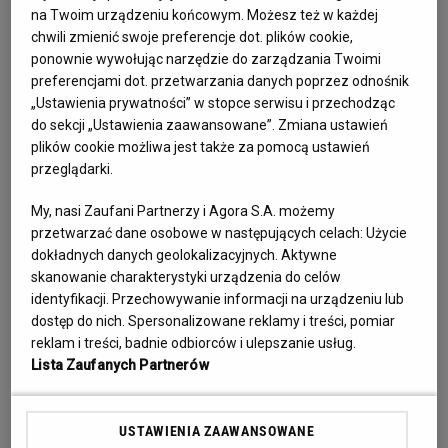
na Twoim urządzeniu końcowym. Możesz też w każdej
WSPOMNIJ RÓWNIEŻ
chwili zmienić swoje preferencje dot. plików cookie,
ponownie wywołując narzędzie do zarządzania Twoimi
preferencjami dot. przetwarzania danych poprzez odnośnik
„Ustawienia prywatności” w stopce serwisu i przechodząc
do sekcji „Ustawienia zaawansowane”. Zmiana ustawień
plików cookie możliwa jest także za pomocą ustawień
przeglądarki.
My, nasi Zaufani Partnerzy i Agora S.A. możemy
przetwarzać dane osobowe w następujących celach:
Użycie
Rafał Pono Poniedzielski
dokładnych danych geolokalizacyjnych. Aktywne
skanowanie charakterystyki urządzenia do celów
Muzyk. Legenda hip-hopu, raper, producent muzyczny. Przedsiębiorca i
identyfikacji. Przechowywanie informacji na urządzeniu lub
społecznik
dostęp do nich. Spersonalizowane reklamy i treści, pomiar
Zobacz wspomnienie
reklam i treści, badnie odbiorców i ulepszanie usług.
Lista Zaufanych Partnerów
USTAWIENIA ZAAWANSOWANE