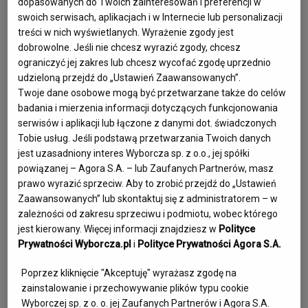
dopasowanych do Twoich zainteresowań i preferencji w
ale projekt ten nie odniósł komercyjnego sukcesu. Dużo 
swoich serwisach, aplikacjach i w Internecie lub personalizacji
lepiej radził sobie jako muzyk sesyjny. Dźwięki jego 
treści w nich wyświetlanych. Wyrażenie zgody jest
saksofonu słychać w piosence „Du du” z debiutanckiej 
dobrowolne. Jeśli nie chcesz wyrazić zgody, chcesz
płyty Lady Pank. Towarzyszył też Wojciechowi 
ograniczyć jej zakres lub chcesz wycofać zgodę uprzednio
udzieloną przejdź do „Ustawień Zaawansowanych”.
Gąssowskiemu w nagraniu jego pierwszego dużego 
Twoje dane osobowe mogą być przetwarzane także do celów
przeboju – „Zielone wzgórza nad Soliną”, zagrał w nim na 
badania i mierzenia informacji dotyczących funkcjonowania
fortepianie. Po śmierci Janusza Kruka w 1992 r. zespół Dwa 
serwisów i aplikacji lub łączone z danymi dot. świadczonych
Plus Jeden przestał istnieć, ale sześć lat później Szlązak 
Tobie usług. Jeśli podstawą przetwarzania Twoich danych
jest uzasadniony interes Wyborcza sp. z o.o., jej spółki
razem z Elżbietą Dmoch na krótko reaktywowali grupę. 
powiązanej – Agora S.A. – lub Zaufanych Partnerów, masz
Potem jeszcze parokrotnie próbował wracać na scenę – 
prawo wyrazić sprzeciw. Aby to zrobić przejdź do „Ustawień
najpierw pod szyldem Cezary Szlązak Band, a następnie 
Zaawansowanych” lub skontaktuj się z administratorem – w
jako lider Dwa Plus Jeden, ale w składzie z innymi 
zależności od zakresu sprzeciwu i podmiotu, wobec którego
muzykami. Zespół koncertował, chociaż nie dokonał 
jest kierowany. Więcej informacji znajdziesz w
Polityce
Prywatności Wyborcza.pl
i
Polityce Prywatności Agora S.A.
żadnych nowych nagrań. 
Redakcja
Poprzez kliknięcie "Akceptuję" wyrażasz zgodę na
zainstalowanie i przechowywanie plików typu cookie
Wyborczej sp. z o. o. jej Zaufanych Partnerów i Agora S.A.